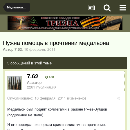
Медальоны, документы и именные предметы найденые поисковыми отрядами
Нужна помощь в прочтении медальона
Автор 7.62
,
10 февраля, 2011
5 сообщений в этой теме
7.62
450
Авиатор
2261 публикация
Опубликовано:
10 февраля, 2011
(изменено)
Медальон был поднят коллегами в районе Ржев-Зубцов
(подробнее не знаю).
Я его передал экспертам-криминалистам на прочтение.