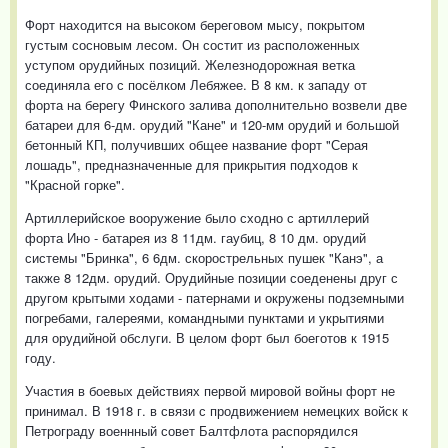
Форт находится на высоком береговом мысу, покрытом
густым сосновым лесом. Он состит из расположенных
уступом орудийных позиций. Железнодорожная ветка
соединяла его с посёлком Лебяжее. В 8 км. к западу от
форта на берегу Финского залива дополнительно возвели две
батареи для 6-дм. орудий "Кане" и 120-мм орудий и большой
бетонный КП, получивших общее название форт "Серая
лошадь", предназначенные для прикрытия подходов к
"Красной горке".
Артиллерийское вооружение было сходно с артиллерий
форта Ино - батарея из 8 11дм. гаубиц, 8 10 дм. орудий
системы "Бринка", 6 6дм. скорострельных пушек "Канэ", а
также 8 12дм. орудий. Орудийные позиции соеденены друг с
другом крытыми ходами - патернами и окружены подземными
погребами, галереями, командными пунктами и укрытиями
для орудийной обслуги. В целом форт был боеготов к 1915
году.
Участия в боевых действиях первой мировой войны форт не
принимал. В 1918 г. в связи с продвижением немецких войск к
Петрограду военнный совет Балтфлота распорядился