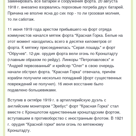
заминировать все батареи и сооружения форта. 20 августа
1918 г. внезапно взорвались пороховые погреба двух батарей.
Причина не вполне ясна до сих пор - то ли грозовая молния,
то ли саботаж.
11 июня 1919 года арестом прибывшего на форт отряда
коммунистов начался мятеж форта "Красная Горка. Белые на
этот момент находились всего в десятке километров от
форта. К мятежу присоединилась "Серая лошадь" и форт
"Обручев". 12-дм. орудия форта вели огонь по Кронштадту
(главным образом по рейду). Линкоры "Петропавловск" и
"Андрей первозванный" и крейсер "Олег" в свою очередь
начали обстрел форта. "Красная Горка" отвечала, причём
корабли получили несколько попаданий (форт существенных
повреждений не получил). 16 июня восстание было
подавлено большевиками.
Вступив в октябре 1919 г. в артиллерийскую дуэль с
английским монитором "Эребус" форт "Красная Горка" стал
вместе с Кроншлотом единственным кронштадским фортом,
вступавшем в противоборство с иностранным флотом. В 1921
г. орудия "Красной горки" вели огонь по мятежному
Кронштадту.