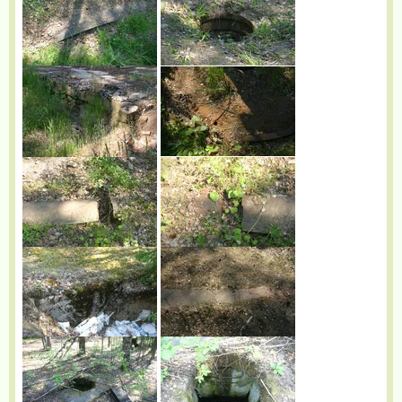
0
Упомянуть пользователя
Стадник А.Н.
70
Модератор форума
13523 публикации
Опубликовано:
13 марта, 2012
Фотографии в альбоме «
"Красная горка"
»
babs71
на
Яндекс.Фотках