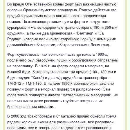
Во время Отечественной войны форт был важнейшей частью
обороны Ораниенбаумского плацдарма. Радиус действия его
орудий значительно влиял нак дальность продвижения
немцев. По железнодорожным путям форта и вокруг него
курсировали железнодорожные транспортёры с 180- и 356-мм
орудиями, а так же два бронепоезда - "Балтиец" и "За
Родину", которые вели контрбатарейную борьбу с немецкими
дальнобойными батареями, обстреливавшими Ленинград.
Форт существовал как воинская часть до начала 1960-х,
после чего был разоружён, пушки и оборудования отправлены
на переплавку. В 1975 г. на форту создали мемориал, на
бывшей 6-дм. батарее установили три орудия (100-, 130-мм и
6-дм. орудие "Кане") и два ж/д орудийных транспортёра -
ТМ-3-12 и ТМ-1-180. В начале 1990-х военные окончательно
покинули форт и мемориал подвергся разграблению. Сам
форт также подвергся налёту "металлических мародёров", не
поленившихся даже раскопать глубокие потерны с их
бронированными сводами.
В 2006 ж/д транспортёры и 6" батарею прочно обнесли тремя
рядами колючки якобы для разминирования, всё раскопали,
повалилил лес и теперь всё это дело стоит раскопанное и