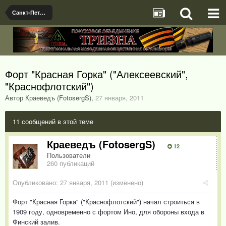
Санкт-Петербург
Форт "Красная Горка" ("Алексеевский",
"Краснофлотский")
Автор Краеведъ (FotosergS)
,
27 января, 2011
11 сообщений в этой теме
Краеведъ (FotosergS)
12
Пользователи
260 публикаций
Опубликовано:
27 января, 2011
(изменено)
Форт "Красная Горка" ("Краснофлотский") начал строиться в
1909 году, одновременно с фортом Ино, для обороны входа в
Финский залив.