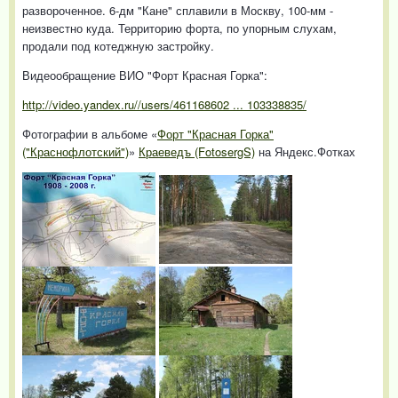
развороченное. 6-дм "Кане" сплавили в Москву, 100-мм -
неизвестно куда. Территорию форта, по упорным слухам,
продали под котеджную застройку.
Видеообращение ВИО "Форт Красная Горка":
http://video.yandex.ru//users/461168602 ... 103338835/
Фотографии в альбоме «
Форт "Красная Горка"
("Краснофлотский")
»
Краеведъ (FotosergS)
на Яндекс.Фотках