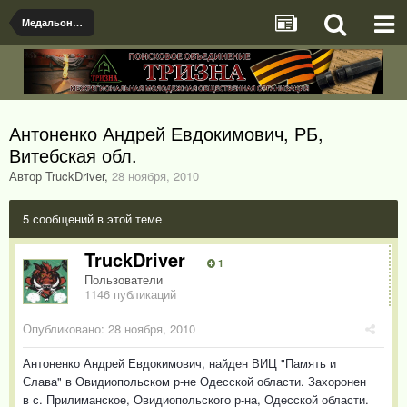
Медальоны, документы и именные предметы найденые поисковыми отрядами
Антоненко Андрей Евдокимович, РБ,
Витебская обл.
Автор TruckDriver
,
28 ноября, 2010
5 сообщений в этой теме
TruckDriver
1
Пользователи
1146 публикаций
Опубликовано:
28 ноября, 2010
Антоненко Андрей Евдокимович, найден ВИЦ "Память и
Слава" в Овидиопольском р-не Одесской области. Захоронен
в с. Прилиманское, Овидиопольского р-на, Одесской области.