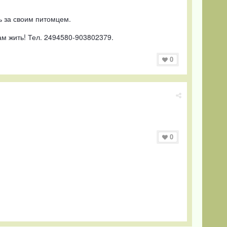
ь за своим питомцем.
ам жить! Тел. 2494580-903802379.
0
0