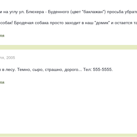
и на углу ул. Блюхера - Буденного (цвет "баклажан") просьба убрат
собак! Бродячая собака просто заходит в наш "домик" и остается т
ля
ля, 2005
 лесу. Темно, сыро, страшно, дорого... Тел: 555-5555.
ля