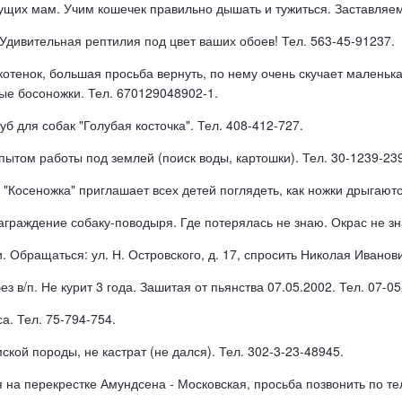
ущих мам. Учим кошечек правильно дышать и тужиться. Заставляем 
дивительная рептилия под цвет ваших обоев! Тел. 563-45-91237.
отенок, большая просьба вернуть, по нему очень скучает маленькая
ые босоножки. Тел. 670129048902-1.
б для собак "Голубая косточка". Тел. 408-412-727.
пытом работы под землей (поиск воды, картошки). Тел. 30-1239-239
 "Косеножка" приглашает всех детей поглядеть, как ножки дрыгаютс
аграждение собаку-поводыря. Где потерялась не знаю. Окрас не зн
 Обращаться: ул. Н. Островского, д. 17, спросить Николая Иванов
 в/п. Не курит 3 года. Зашитая от пьянства 07.05.2002. Тел. 07-05
а. Тел. 75-794-754.
кой породы, не кастрат (не дался). Тел. 302-3-23-48945.
 на перекрестке Амундсена - Московская, просьба позвонить по тел