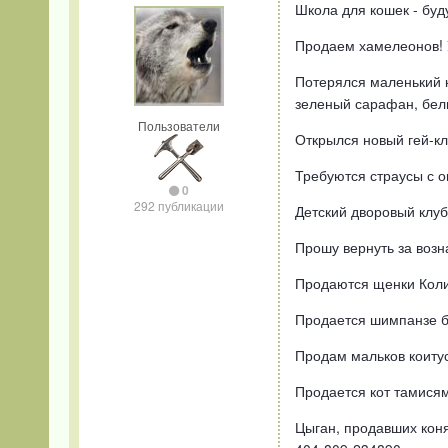
Школа для кошек - буд
Продаем хамелеонов! У
Потерялся маленький к
зеленый сарафан, бел
Пользователи
Открылся новый гей-клу
Требуются страусы с о
0
292 публикации
Детский дворовый клуб
Прошу вернуть за возн
Продаются щенки Коли.
Продается шимпанзе без
Продам мальков коитус
Продается кот тамисямс
Цыган, продавших коня