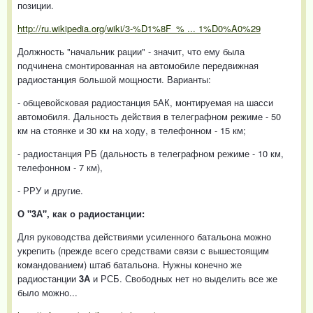
позиции.
http://ru.wikipedia.org/wiki/3-%D1%8F_% ... 1%D0%A0%29
Должность "начальник рации" - значит, что ему была
подчинена смонтированная на автомобиле передвижная
радиостанция большой мощности. Варианты:
- общевойсковая радиостанция 5АК, монтируемая на шасси
автомобиля. Дальность действия в телеграфном режиме - 50
км на стоянке и 30 км на ходу, в телефонном - 15 км;
- радиостанция РБ (дальность в телеграфном режиме - 10 км,
телефонном - 7 км),
- РРУ и другие.
О "3А", как о радиостанции:
Для руководства действиями усиленного батальона можно
укрепить (прежде всего средствами связи с вышестоящим
командованием) штаб батальона. Нужны конечно же
радиостанции
3А
и РСБ. Свободных нет но выделить все же
было можно...