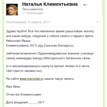
Наталья Климентьевна
0
Пользователи
11 публикаций
Опубликовано:
6 апреля, 2011
Здравствуйте! Всё послевоенное время разыскиваю могилу
или какие-нибудь сведения о гибели своего старшего брата
Небылова Ивана
Климентьевича,1917г.р(д.Сеньково,Беларусь),
лейтенанта(закончил Орджоникидзевское военное училище
связи),командира взвода,550отдельного батальона связи,
4-го механизированного корпуса,пропал безвести в июле
1941г(место неизвестно).
На сайте
www.memorial.ru
нашла такую запись:
Имя Иван
Отчество Климентьевич
Дата рождения __.__.1917