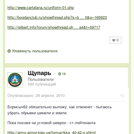
http://www.cartalana.ru/uniform-01.php
http://bogdanclub.ru/showthread.php?s=b ... 0&p=165923
http://reibert.info/forum/showthread.ph ... a4&t=59717
0
Упомянуть пользователя
Щупарь
19
Пользователи
595 публикаций
Опубликовано:
28 апреля, 2010
Борисыч62 обязательно выложу, как отмокнет - пытаюсь
убрать обрывки шинели и земли.
Пока похоже на угловой шеврон - ст.лейтенанта
http://army.armor.kiev.ua/forma/rkka_40-42-o.shtml