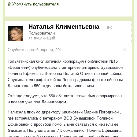
Упомянуть пользователя
Наталья Климентьевна
0
Пользователи
11 публикаций
Опубликовано:
6 апреля, 2011
Тольяттинская библиотечная корпорация ( библиотеки №15
«Берегиня») опубликовала в интернете интервью Бузыцковой
Полины Ефимовны,Ветерана Великой Отечественной войны.
Служила телеграфисткой на Ленинградском фронте обороны
Ленинграда в 550 отдельном батальоне связи.
Отсюда следует, что 550 обс опять позже был сформирован
и воевал уже под Ленинградом.
Написала письмо директору библиотеки Марине Погодиной ,
где встречались с ветераном ВОВ Бузыцковой Полиной
Ефимовной с просьбой помочь мне связаться с ней или её
близкими. Получила ответ:"К сожалению, Полина Ефимовна
умерла в сентябре месяце. Своих детей у неё не было, про