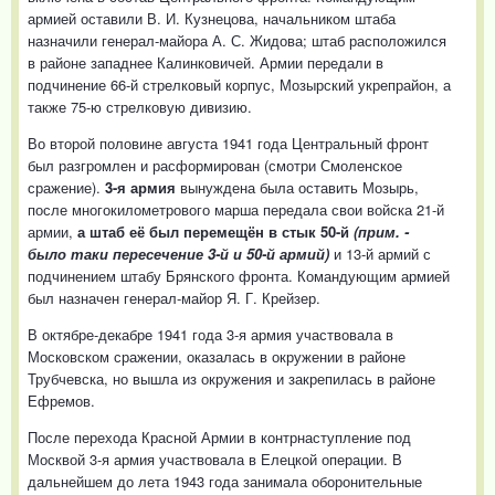
армией оставили В. И. Кузнецова, начальником штаба
назначили генерал-майора А. С. Жидова; штаб расположился
в районе западнее Калинковичей. Армии передали в
подчинение 66-й стрелковый корпус, Мозырский укрепрайон, а
также 75-ю стрелковую дивизию.
Во второй половине августа 1941 года Центральный фронт
был разгромлен и расформирован (смотри Смоленское
сражение).
3-я армия
вынуждена была оставить Мозырь,
после многокилометрового марша передала свои войска 21-й
армии,
а штаб её был перемещён в стык 50-й
(прим. -
было таки пересечение 3-й и 50-й армий)
и 13-й армий с
подчинением штабу Брянского фронта. Командующим армией
был назначен генерал-майор Я. Г. Крейзер.
В октябре-декабре 1941 года 3-я армия участвовала в
Московском сражении, оказалась в окружении в районе
Трубчевска, но вышла из окружения и закрепилась в районе
Ефремов.
После перехода Красной Армии в контрнаступление под
Москвой 3-я армия участвовала в Елецкой операции. В
дальнейшем до лета 1943 года занимала оборонительные