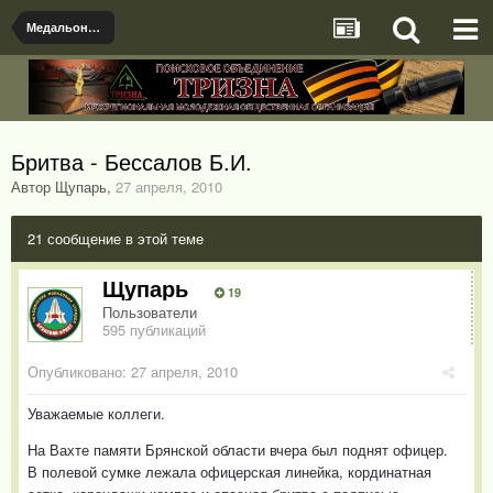
Медальоны, документы и именные предметы найденые поисковыми отрядами
Бритва - Бессалов Б.И.
Автор Щупарь
,
27 апреля, 2010
21 сообщение в этой теме
Щупарь
19
Пользователи
595 публикаций
Опубликовано:
27 апреля, 2010
Уважаемые коллеги.
На Вахте памяти Брянской области вчера был поднят офицер.
В полевой сумке лежала офицерская линейка, кординатная