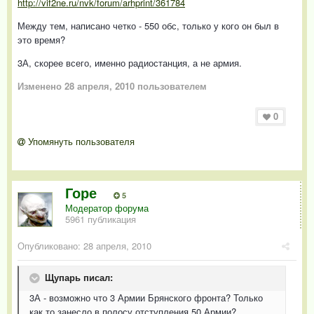
http://vif2ne.ru/nvk/forum/arhprint/361784
Между тем, написано четко - 550 обс, только у кого он был в
это время?
3А, скорее всего, именно радиостанция, а не армия.
Изменено
28 апреля, 2010
пользователем
0
Упомянуть пользователя
Горе
5
Модератор форума
5961 публикация
Опубликовано:
28 апреля, 2010
Щупарь писал:
3А - возможно что 3 Армии Брянского фронта? Только
как то занесло в полосу отступления 50 Армии?