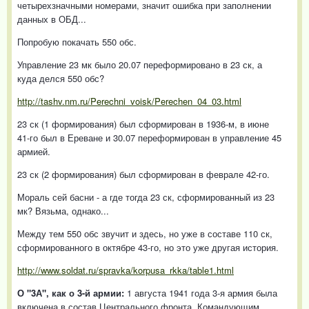
четырехзначными номерами, значит ошибка при заполнении
данных в ОБД...
Попробую покачать 550 обс.
Управление 23 мк было 20.07 переформировано в 23 ск, а
куда делся 550 обс?
http://tashv.nm.ru/Perechni_voisk/Perechen_04_03.html
23 ск (1 формирования) был сформирован в 1936-м, в июне
41-го был в Ереване и 30.07 переформирован в управление 45
армией.
23 ск (2 формирования) был сформирован в феврале 42-го.
Мораль сей басни - а где тогда 23 ск, сформированный из 23
мк? Вязьма, однако...
Между тем 550 обс звучит и здесь, но уже в составе 110 ск,
сформированного в октябре 43-го, но это уже другая история.
http://www.soldat.ru/spravka/korpusa_rkka/table1.html
О "3А", как о 3-й армии:
1 августа 1941 года 3-я армия была
включена в состав Центрального фронта. Командующим