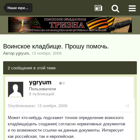
Наши юридические вопросы
Воинское кладбище. Прошу помочь.
Автор ygryum
,
13 ноября, 2009
2 сообщения в этой теме
ygryum
0
Пользователи
9 публикаций
Опубликовано:
13 ноября, 2009
Может кто-нибудь подскажет точное определение воинского
кладбища(цель создания) согласно нормативных документов
и по возможности ссылки на данные документы. Интересует
как российская, так и европейская.