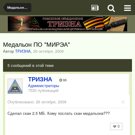
Медальоны, документы и именные предметы найденые поисковыми отрядами
Медальон ПО "МИРЭА"
Автор
ТРИЗНА
,
26 октября, 2009
5 сообщений в этой теме
ТРИЗНА
95
Администраторы
7530 публикаций
Опубликовано:
26 октября, 2009
Сделал скан 2.5 МБ. Кому послать скан медальона???
0