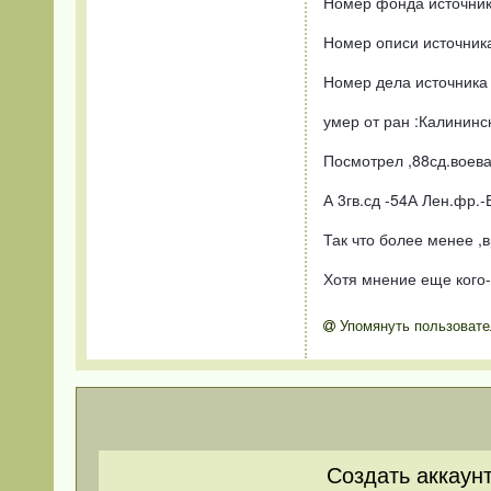
Номер фонда источни
Номер описи источник
Номер дела источника
умер от ран :Калининс
Посмотрел ,88сд.воева
А 3гв.сд -54А Лен.фр.-
Так что более менее ,
Хотя мнение еще кого
Упомянуть пользовате
Создать аккаун