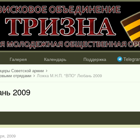
Галерея
Календарь
Поддержка
Telegra
ицеры Советской армии
ковыми отрядами
Ложка М.Н.П. "ВПО" Любань 2009
ань 2009
ря, 2009