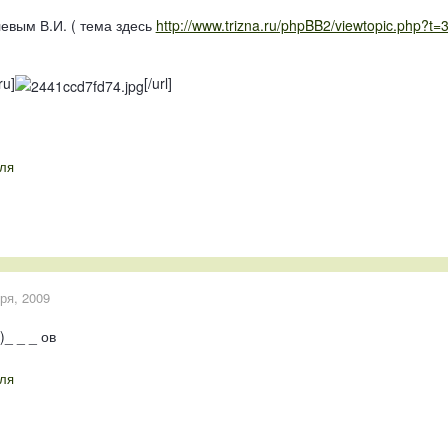
евым В.И. ( тема здесь
http://www.trizna.ru/phpBB2/viewtopic.php?t=
ru]
[/url]
ля
ря, 2009
)_ _ _ ов
ля