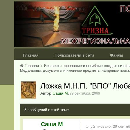
Главная
Пользователи в сети
Файлы
Главная
Без вести пропавшие и погибшие солдаты и оф
Медальоны, документы и именные предметы найденые поис
Ложка М.Н.П. "ВПО" Люб
Автор
Саша М
,
29 сентября, 2009
5 сообщений в этой теме
Саша М
Опубликовано:
29 сентяб