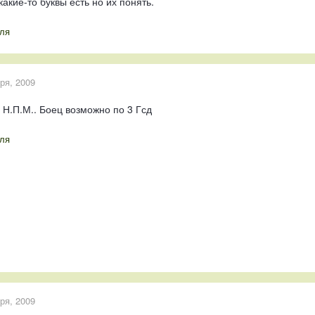
акие-то буквы есть но их понять.
ля
ря, 2009
Н.П.М.. Боец возможно по 3 Гсд
ля
ря, 2009