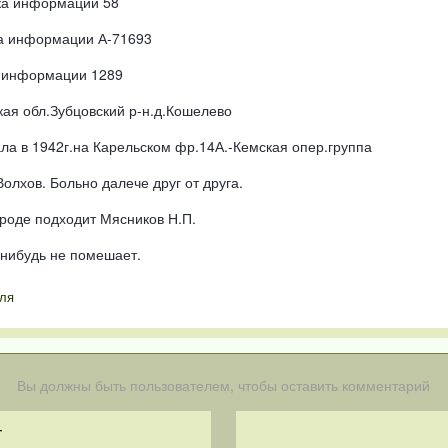
ка информации 58
а информации А-71693
 информации 1289
кая обл.Зубцовский р-н.д.Кошелево
ла в 1942г.на Карельском фр.14А.-Кемская опер.группа
Волхов. Больно далече друг от друга.
вроде подходит Мясников Н.П.
-нибудь не помешает.
ля
Вы должны быть пользователем, чтобы оставить комментарий
т