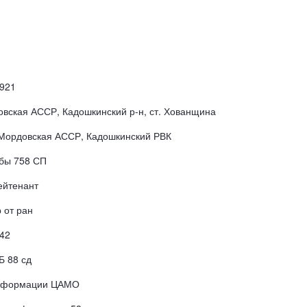
1921
вская АССР, Кадошкинский р-н, ст. Хованщина
 Мордовская АССР, Кадошкинский РВК
бы 758 СП
ейтенант
 от ран
42
Б 88 сд
информации ЦАМО