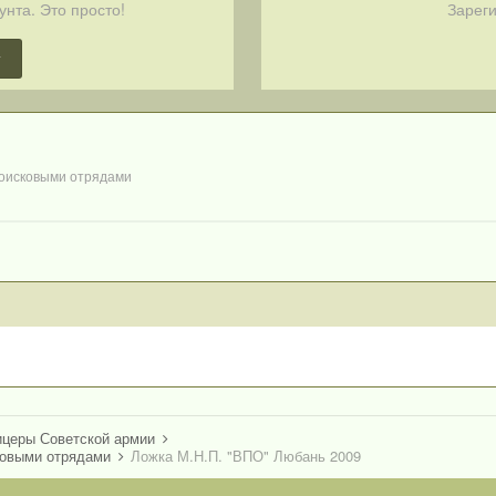
унта. Это просто!
Зареги
т
оисковыми отрядами
ицеры Советской армии
ковыми отрядами
Ложка М.Н.П. "ВПО" Любань 2009