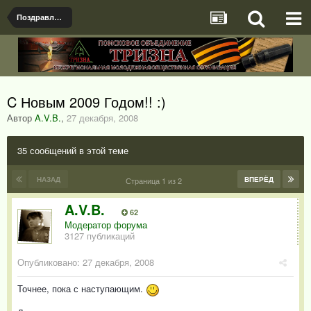
Поздравления!!!
C Новым 2009 Годом!! :)
Автор
A.V.B.
,
27 декабря, 2008
35 сообщений в этой теме
НАЗАД
ВПЕРЁД
Страница 1 из 2
A.V.B.
62
Модератор форума
3127 публикаций
Опубликовано:
27 декабря, 2008
Точнее, пока с наступающим.