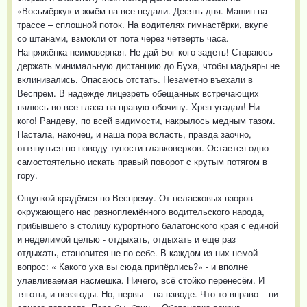
«Восьмёрку» и жмём на все педали. Десять дня. Машин на
трассе – сплошной поток. На водителях гимнастёрки, вкупе
со штанами, взмокли от пота через четверть часа.
Напряжёнка неимоверная. Не дай Бог кого задеть! Стараюсь
держать минимальную дистанцию до Буха, чтобы мадьяры не
вклинивались. Опасаюсь отстать. Незаметно въехали в
Веспрем. В надежде лицезреть обещанных встречающих
пялюсь во все глаза на правую обочину. Хрен угадал! Ни
кого! Рандеву, по всей видимости, накрылось медным тазом.
Настала, наконец, и наша пора всласть, правда заочно,
оттянуться по поводу тупости главковерхов. Остается одно –
самостоятельно искать правый поворот с крутым потягом в
гору.
Ощупкой крадёмся по Веспрему. От неласковых взоров
окружающего нас разноплемённого водительского народа,
прибывшего в столицу курортного балатонского края с единой
и неделимой целью - отдыхать, отдыхать и еще раз
отдыхать, становится не по себе. В каждом из них немой
вопрос: « Какого уха вы сюда припёрлись?» - и вполне
улавливаемая насмешка. Ничего, всё стойко перенесём. И
тяготы, и невзгоды. Но, нервы – на взводе. Что-то вправо – ни