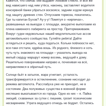
Кажется, что сейчас они выдавят лобовое стекло. И всё же
вид нависшего над ним утёса, наконец, заставляет водителя
консервной банки убраться восвояси, задним ходом юркнув
под защиту древних стен. Отпускаем тормоза, покатились.
Где ты капитан Бухов? Ау-у-у! Помятуя о «кирпичах»,
развешанных на выездах с площади, аккуратно выползаем из
плена каменного лабиринта на простор. Притормаживаем.
Вокруг гудки недовольных нашей медлительностью ассов
автомобильного сообщества. Гуляйте ребята! Дайте
оглядеться и решить, куда податься. Кольки поблизости нет,
все-таки отстали, едрёна вошь. Из родного, близкого и хоть
чуть-чуть знакомого на площади – указатель выезда на
милый сердцу маршрут номер восемь, ведущий к дому.
Решительно поворачиваем направо и, почихивая на всё,
направляемся в обратный путь.
Солнце бьёт в затылок, жара угнетает, усталость
трансформируется в остекленение, сознание нисходит до
режима автопилота. Расслабуха уже не приходит, не в
состоянии. Два полуживых существа в военной форме
неспешно выкатываются из города. Одно из них – я. Пайка
эмоций, схаванных за сутки с лишним, грозит психическим
несварением. Утрата ведущего отнюдь не бодрит. Остались