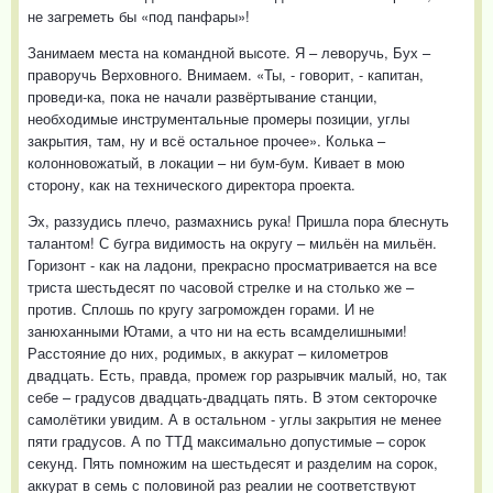
не загреметь бы «под панфары»!
Занимаем места на командной высоте. Я – леворучь, Бух –
праворучь Верховного. Внимаем. «Ты, - говорит, - капитан,
проведи-ка, пока не начали развёртывание станции,
необходимые инструментальные промеры позиции, углы
закрытия, там, ну и всё остальное прочее». Колька –
колонновожатый, в локации – ни бум-бум. Кивает в мою
сторону, как на технического директора проекта.
Эх, раззудись плечо, размахнись рука! Пришла пора блеснуть
талантом! С бугра видимость на округу – мильён на мильён.
Горизонт - как на ладони, прекрасно просматривается на все
триста шестьдесят по часовой стрелке и на столько же –
против. Сплошь по кругу загроможден горами. И не
занюханными Ютами, а что ни на есть всамделишными!
Расстояние до них, родимых, в аккурат – километров
двадцать. Есть, правда, промеж гор разрывчик малый, но, так
себе – градусов двадцать-двадцать пять. В этом секторочке
самолётики увидим. А в остальном - углы закрытия не менее
пяти градусов. А по ТТД максимально допустимые – сорок
секунд. Пять помножим на шестьдесят и разделим на сорок,
аккурат в семь с половиной раз реалии не соответствуют