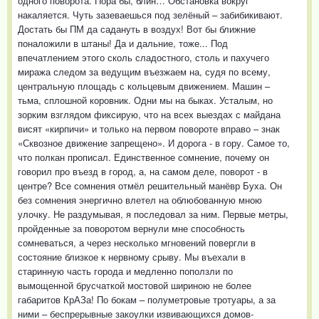
одного поворота. Пора бы, блин… Обстановка вокруг
накаляется. Чуть зазеваешься под зелёный – забибикивают.
Достать бы ПМ да садануть в воздух! Вот бы ближние
поналожили в штаны! Да и дальние, тоже... Под
впечатлением этого сколь сладостного, столь и пахучего
миража следом за ведущим въезжаем на, судя по всему,
центральную площадь с кольцевым движением. Машин –
тьма, сплошной коровник. Одни мы на быках. Усталым, но
зорким взглядом фиксирую, что на всех выездах с майдана
висят «кирпичи» и только на первом повороте вправо – знак
«Сквозное движение запрещено». И дорога - в гору. Самое то,
что полкан прописал. Единственное сомнение, почему он
говорил про въезд в город, а, на самом деле, поворот - в
центре? Все сомнения отмёл решительный манёвр Буха. Он
без сомнения энергично влетел на облюбованную мною
улочку. Не раздумывая, я последовал за ним. Первые метры,
пройденные за поворотом вернули мне способность
сомневаться, а через несколько мгновений повергли в
состояние близкое к нервному срыву. Мы въехали в
старинную часть города и медленно поползли по
вымощенной брусчаткой мостовой шириною не более
габаритов КрАЗа! По бокам – полуметровые тротуары, а за
ними – беспрерывные закоулки извивающихся домов-