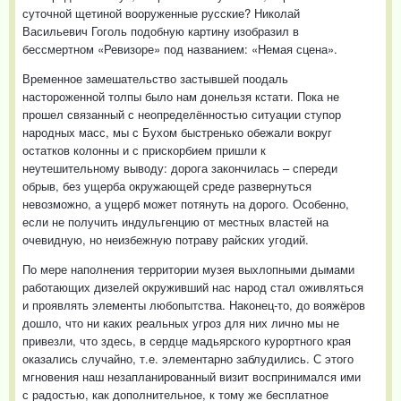
суточной щетиной вооруженные русские? Николай
Васильевич Гоголь подобную картину изобразил в
бессмертном «Ревизоре» под названием: «Немая сцена».
Временное замешательство застывшей поодаль
настороженной толпы было нам донельзя кстати. Пока не
прошел связанный с неопределённостью ситуации ступор
народных масс, мы с Бухом быстренько обежали вокруг
остатков колонны и с прискорбием пришли к
неутешительному выводу: дорога закончилась – спереди
обрыв, без ущерба окружающей среде развернуться
невозможно, а ущерб может потянуть на дорого. Особенно,
если не получить индульгенцию от местных властей на
очевидную, но неизбежную потраву райских угодий.
По мере наполнения территории музея выхлопными дымами
работающих дизелей окруживший нас народ стал оживляться
и проявлять элементы любопытства. Наконец-то, до вояжёров
дошло, что ни каких реальных угроз для них лично мы не
привезли, что здесь, в сердце мадьярского курортного края
оказались случайно, т.е. элементарно заблудились. С этого
мгновения наш незапланированный визит воспринимался ими
с радостью, как дополнительное, к тому же бесплатное