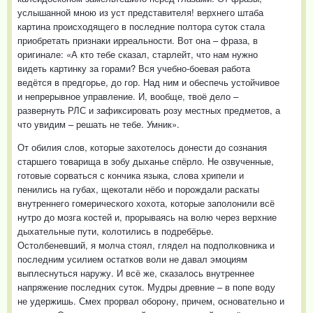
услышанной мною из уст представителя! верхнего штаба
картина происходящего в последние полтора суток стала
приобретать признаки ирреальности. Вот она – фраза, в
оригинале: «А кто тебе сказал, старлейт, что нам нужно
видеть картинку за горами? Вся учебно-боевая работа
ведётся в предгорье, до гор. Над ним и обеспечь устойчивое
и непрерывное управление. И, вообще, твоё дело –
развернуть РЛС и зафиксировать розу местных предметов, а
что увидим – решать не тебе. Умник».
От обилия слов, которые захотелось донести до сознания
старшего товарища в зобу дыханье спёрло. Не озвученные,
готовые сорваться с кончика языка, слова хрипели и
пенились на губах, щекотали нёбо и порождали раскаты
внутреннего гомерического хохота, которые заполонили всё
нутро до мозга костей и, прорываясь на волю через верхние
дыхательные пути, колотились в подребёрье.
Остолбеневший, я молча стоял, глядел на подполковника и
последним усилием остатков воли не давал эмоциям
выплеснуться наружу. И всё же, сказалось внутреннее
напряжение последних суток. Мудры древние – в попе воду
не удержишь. Смех прорвал оборону, причем, основательно и