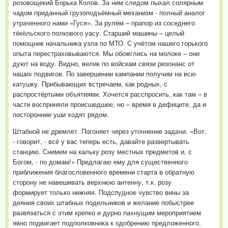
розовощекий Борька Колов. За ним следом пыхал солярным
чадом приданный грузоподъёмный механизм - полный аналог
утраченного нами «Гуся». За рулём – прапор из соседнего
тёкёльского полкового уасу. Старший машины – целый
помощник начальника узла по МТО. С учётом нашего горького
опыта перестраховываются. Мы обожглись на молоке – они
дуют на воду. Видно, велик по войскам связи резонанс от
наших подвигов. По завершении кампании получим на всю
катушку. Прибывающих встречаем, как родных, с
распростёртыми объятиями. Хочется расспросить, как там – в
части восприняли происшедшее, но – время в дефиците, да и
посторонние уши ходят рядом.
Штабной не дремлет. Погоняет через уточнение задачи. «Вот,
- говорит, - всё у вас теперь есть, давайте развертывать
станцию. Снимем на кальку розу местных предметов и, с
Богом, - по домам!» Предлагаю ему для существенного
приближения благословенного времени старта в обратную
сторону не навешивать верхнюю антенну, т.к. розу
формирует только нижняя. Подспудное чувство вины за
деяния своих штабных подельников и желание побыстрее
развязаться с этим крепко и дурно пахнущим мероприятием
явно подвигает подполковника к одобрению предложенного.