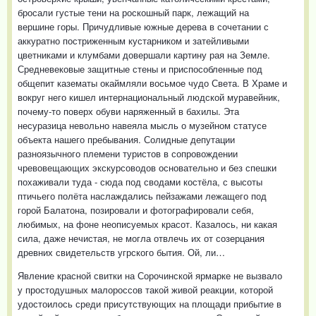
бросали густые тени на роскошный парк, лежащий на
вершине горы. Причудливые южные дерева в сочетании с
аккуратно постриженным кустарником и затейливыми
цветниками и клумбами довершали картину рая на Земле.
Средневековые защитные стены и приспособленные под
общепит казематы окаймляли восьмое чудо Света. В Храме и
вокруг него кишел интернациональный людской муравейник,
почему-то поверх обуви наряженный в бахилы. Эта
несуразица невольно навеяла мысль о музейном статусе
объекта нашего пребывания. Солидные депутации
разноязычного племени туристов в сопровождении
чревовещающих экскурсоводов основательно и без спешки
похаживали туда - сюда под сводами костёла, с высоты
птичьего полёта наслаждались пейзажами лежащего под
горой Балатона, позировали и фотографировали себя,
любимых, на фоне неописуемых красот. Казалось, ни какая
сила, даже нечистая, не могла отвлечь их от созерцания
древних свидетельств угрского бытия. Ой, ли…
Явление красной свитки на Сорочинской ярмарке не вызвало
у простодушных малороссов такой живой реакции, которой
удостоилось среди присутствующих на площади прибытие в