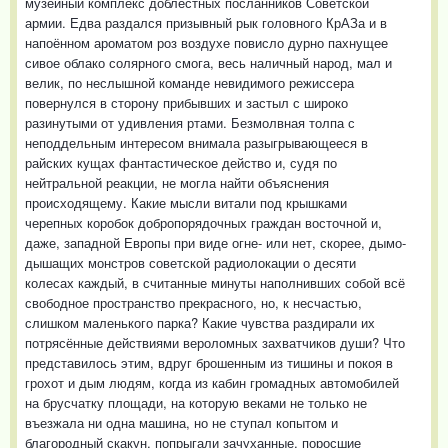
музейный комплекс доблестных посланников Советской
армии. Едва раздался призывный рык головного КрАЗа и в
напоённом ароматом роз воздухе повисло дурно пахнущее
сивое облако солярного смога, весь наличный народ, мал и
велик, по неслышной команде невидимого режиссера
повернулся в сторону прибывших и застыл с широко
разинутыми от удивления ртами. Безмолвная толпа с
неподдельным интересом внимала разыгрывающееся в
райских кущах фантастическое действо и, судя по
нейтральной реакции, не могла найти объяснения
происходящему. Какие мысли витали под крышками
черепных коробок добропорядочных граждан восточной и,
даже, западной Европы при виде огне- или нет, скорее, дымо-
дышащих монстров советской радиолокации о десяти
колесах каждый, в считанные минуты наполнивших собой всё
свободное пространство прекрасного, но, к несчастью,
слишком маленького парка? Какие чувства раздирали их
потрясённые действиями вероломных захватчиков души? Что
представилось этим, вдруг брошенным из тишины и покоя в
грохот и дым людям, когда из кабин громадных автомобилей
на брусчатку площади, на которую веками не только не
въезжала ни одна машина, но не ступал копытом и
благородный скакун, попрыгали зачуханные, поросшие