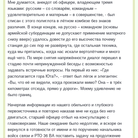
Мне думается, анекдот об офицере, владеющем тремя
языками: русским – со словарём, командным –
удовлетворительно и матерным – в совершенстве, - был
списан с этого полиглота в лётном комбезе без знаков
различия. В конце концов, на русско – командном (основы
армейской субординации не допускают применение матерного
снизу вверх) удалось довести до его высочества почему
станция до сих пор не развёрнута, где остальная техника,
куда мы прятались, когда нас искали вертолётчики и много
ещё чего. По мере снятия напряжённости диалог перешел в
стадию почти непринужденной беседы с возможностью
задавать встречные вопросы. На первый из них: «Где
располагается гора Юта?», - ответ был лёгок и элегантен:
«Вы, что её не видели, когда проезжали мимо? Она – в трёх
километрах отсюда, прямо у дороги». Моему удивлению не
было границ.
Начерпав информации из нашего обильного и глубокого
первоисточника и повторно наказав мне ни куда без него
двигаться, старший офицер отбыл на консультацию с
главковерхами. Наше ожидание было недолгим, и вскоре он
вернулся в готовности от имени и по поручению начальника
войск связи и РТО 36 ВА поставить задачу на продолжение