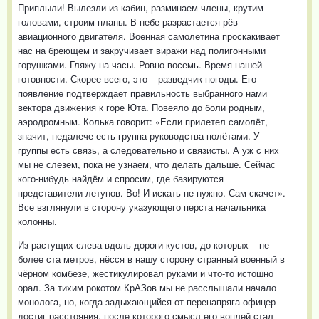
Приплыли! Вылезли из кабин, разминаем члены, крутим
головами, строим планы. В небе разрастается рёв
авиационного двигателя. Военная самолетина проскакивает
нас на бреющем и закручивает виражи над полигонными
горушками. Гляжу на часы. Ровно восемь. Время нашей
готовности. Скорее всего, это – разведчик погоды. Его
появление подтверждает правильность выбранного нами
вектора движения к горе Юта. Повеяло до боли родным,
аэродромным. Колька говорит: «Если прилетел самолёт,
значит, недалече есть группа руководства полётами. У
группы есть связь, а следовательно и связисты. А уж с них
мы не слезем, пока не узнаем, что делать дальше. Сейчас
кого-нибудь найдём и спросим, где базируются
представители летунов. Во! И искать не нужно. Сам скачет».
Все взглянули в сторону указующего перста начальника
колонны.
Из растущих слева вдоль дороги кустов, до которых – не
более ста метров, нёсся в нашу сторону странный военный в
чёрном комбезе, жестикулировал руками и что-то истошно
орал. За тихим рокотом КрАЗов мы не расслышали начало
монолога, но, когда задыхающийся от перенапряга офицер
достиг расстояния, после которого смысл его воплей стал