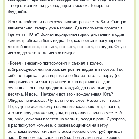
– подполковник, на руководящем «Козле». Теперь не
блуданём.
И опять побежали навстречу километровые столбики. Смотрю
внимательно, теперь уже направо. Два километра проехали.
Где же ты, Юта? Всякая порядочная гора с дистанции в один
километр обязана быть видна. Но, как поётся в популярной
детской песенке, нет кита, нет кита, нет кита, не видно. Ох до
чего ж, до чего ж, до чего ж обидно.
«Козёл» внезапно притормозил и съехал в колею,
взбирающуюся на пригорок метров пятнадцати высотой. Так
себе, от горшка – два вершка и не более того. На верху (не
поворачивается язык произнести «на вершине») – два
булыгана, тонн под двадцать каждый, да помельче до
десятка. И всё… Неужели вот это - вожделенная Юта?
Обидно, понимаешь. Чуть ли не до слёз. Разве это – гора?
Но, судя по хозяйскому поведению красвоенлета, я понял,
что мои предположения, увы, оправдались - мы на месте. А
он, орёл, соколом взлетел на холм и, входя в роль Суворова,
в распахнутом комбезе, с развевающимися на ветру
остатками волос, сиплым гласом иерихонских труб призвал
нас с Коляном под свои знамёна. Под знамёнами – хорошо,