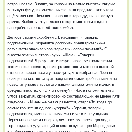
потребностям. Значит, за горами на малых высотах увидим
большую фигу, в смысле ничего, а на средних – кое-что и
ещё маленько. Позиция – явно ни в таранду, ни в красную
армию. Выбрать такую даже по карте мог только идиот
наподобие нашего, в лётном комбезе.
Делюсь своими скорбями с Верховным: «Товарищ
подполковник! Разрешите доложить предварительные
результаты анализа характеристик боевой позиции?» С
высоты величия, сквозь зубы: «Шаю». «Товарищ
подполковник! В результате визуального, без применения
технических средств, осмотра местности можно с высокой
степенью вероятности утверждать, что выбранная боевая
позиция не соответствует предъявляемым требованиям и не
позволит управлять летательными аппаратами на малых и
средних высотах». «Эт-то почему?» «Из-за положительных
углов закрытия, ориентировочно составляющих не менее пяти
градусов». «И чем же они образуются, старлейт, когда до
самых гор нет ни одного бугорка?» «Горами, товарищ
подполковник, именно за ними мы ни чего и не увидим».
Через мгновение я поперхнулся текстом своего доклада.
Горло сдавил удушающий спазм, окружающее Мирозданье
калейдоскопом замельтешило перед глазами. От фразы,