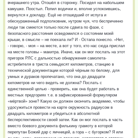
вчерашнего утра. Отошёл в сторонку. Посидел на набольшем
камушке. Поостыл. Попил водички и, вполне успокоившись,
вернулся к докладу. Ещё не отошедший от испуга и
обескураженный подполковник, нутром чуя, что беспричинно
люди так смеются только после сдвига по фазе, с
безопасного расстояния осведомился о состоянии моей
крыши, в смысле – не поехала ли? И - Остапа понесло. «Нет,
- говорю, - моя – на месте, а вот у того, кто нас сюда прислал
на месте головы – макитра. Иначе, как он мог послать на этот
пригорок РЛС с дальностью обнаружения самолета-
истребителя в триста семьдесят километров, станцию в
технической документации которой чёрным по белому, для
умных и дураков пропечатано, что она до двадцати
километров ни чего видеть не должна? Послать с
единственной целью - проверить, как она будет работать в
местных предгориях т.е. в зафиксированной формуляром
«мёртвой» зоне? Какую он должен окончить академию, чтобы
удосужиться провести на карте окружность радиусом в
двадцать километров и убедиться в абсолютной
бесперспективности своей затеи. Как он мог послать в часть
вместо боевого документа филькину грамоту в которой
перепутан Божий дар с яичницей, а гора – с бугорком? Я или
он эту «гору» передвинул на двадцать километров в сторону,