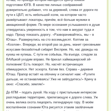
подготовки ЮГВ. В качестве личных соображений
доверительно добавил, что за деревней, слева от дороги по
пути к ЦБП, есть небольшой холм, на котором часто
развёртывают локаторы, причём, всё больше мужики в
авиационной форме. По мере осознания услышанного в душе
утвердилась уверенность в том, что нам в аккурат туда и
надо. Прошу показать дорогу. «Разворачивайтесь, мы – в
Юташ». Развернулись на сто восемьдесят. Коптим за
«Козлом». Впереди, во второй раз за день, манит греховными
искусами беззаботный сибарит Веспрем. Но, нас дважды на
кукиш не купишь. С пути не собьёшь. На въезде, следом за
ВАИшкой уходим вправо. Не брехал хаймашкерский эй-
полковник! Есть поворот. Но, насчёт встречающих
обмишурился. Нет эскорта. Катим без. Справа – деревня
Юташ. Прапор встаёт на обочину и сигналит нам: «Рулите
дальше, не останавливаясь! Уже не заблудитесь!» Кричу в
окно: «Спасибо, земляк!»
До КПМ – подать рукой. На ходу с пристальным интересом
разглядываю территорию, прилегающую к дороге слева. Уж
очень велика охота лицезреть легендарную гору. В моём
воспалённом сознании Юта рисуется этаким заоблачным