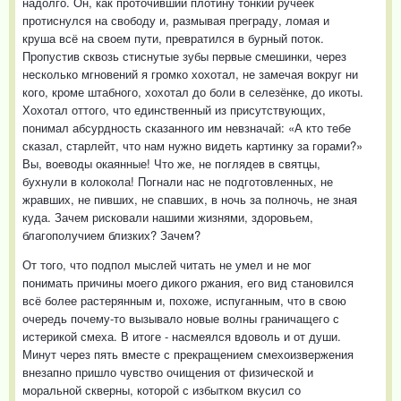
надолго. Он, как проточивший плотину тонкий ручеёк
протиснулся на свободу и, размывая преграду, ломая и
круша всё на своем пути, превратился в бурный поток.
Пропустив сквозь стиснутые зубы первые смешинки, через
несколько мгновений я громко хохотал, не замечая вокруг ни
кого, кроме штабного, хохотал до боли в селезёнке, до икоты.
Хохотал оттого, что единственный из присутствующих,
понимал абсурдность сказанного им невзначай: «А кто тебе
сказал, старлейт, что нам нужно видеть картинку за горами?»
Вы, воеводы окаянные! Что же, не поглядев в святцы,
бухнули в колокола! Погнали нас не подготовленных, не
жравших, не пивших, не спавших, в ночь за полночь, не зная
куда. Зачем рисковали нашими жизнями, здоровьем,
благополучием близких? Зачем?
От того, что подпол мыслей читать не умел и не мог
понимать причины моего дикого ржания, его вид становился
всё более растерянным и, похоже, испуганным, что в свою
очередь почему-то вызывало новые волны граничащего с
истерикой смеха. В итоге - насмеялся вдоволь и от души.
Минут через пять вместе с прекращением смехоизвержения
внезапно пришло чувство очищения от физической и
моральной скверны, которой с избытком вкусил со