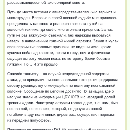
рассасывающееся облако солярной копоти.
Путь до места встречи с авиапредставителем был тернист и
многотруден. Впервые в своей военной судьбе мне пришлось
преодолевать сложности рельефа танковых путей на
колесной технике, да ещё с многотонным прицепом. За час
пути не раз зажмуркой съезжали, без надежды выбраться
наверх, в наполненные грязной жижей овражки. Зажав в кулак
свои первичные половые признаки, не видя ни чего, кроме
кусочка неба над капотом, лезли в гору, почти физически
ощущая остроту лезвия ножа, по которому брели босыми
пятками. Но… И это прошло.
Спасибо танкисту – на случай непредвиденной задержки
атаки, для прикрытия личного анального отверстия радировал
своему руководству о мечущейся по полигону неопознанной
колонне. Сообщение по цепочке достигло ПУ авиации, где о
нас уже знали из информации ЦБУ ЮГВ и с изрядной долей
тревоги ждали. Навстречу летучим голландцам, т.е. нам, был
послан «эй, полковник», который, не допустив нашей
погибели в аду полигонных директрис, осуществил перехват
из передней полусферы.
Подскакав на зачуханном ГАЗ-69, раскалённый от праведного