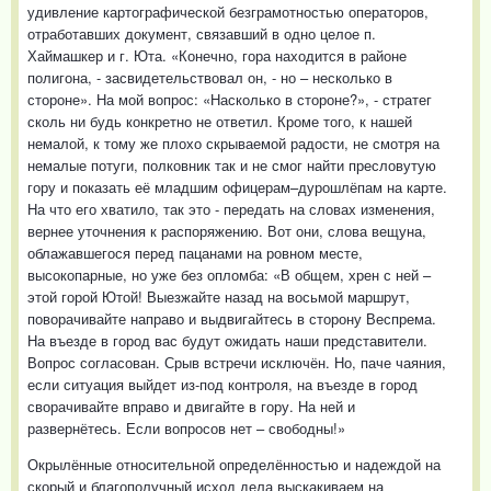
удивление картографической безграмотностью операторов,
отработавших документ, связавший в одно целое п.
Хаймашкер и г. Юта. «Конечно, гора находится в районе
полигона, - засвидетельствовал он, - но – несколько в
стороне». На мой вопрос: «Насколько в стороне?», - стратег
сколь ни будь конкретно не ответил. Кроме того, к нашей
немалой, к тому же плохо скрываемой радости, не смотря на
немалые потуги, полковник так и не смог найти пресловутую
гору и показать её младшим офицерам–дурошлёпам на карте.
На что его хватило, так это - передать на словах изменения,
вернее уточнения к распоряжению. Вот они, слова вещуна,
облажавшегося перед пацанами на ровном месте,
высокопарные, но уже без опломба: «В общем, хрен с ней –
этой горой Ютой! Выезжайте назад на восьмой маршрут,
поворачивайте направо и выдвигайтесь в сторону Веспрема.
На въезде в город вас будут ожидать наши представители.
Вопрос согласован. Срыв встречи исключён. Но, паче чаяния,
если ситуация выйдет из-под контроля, на въезде в город
сворачивайте вправо и двигайте в гору. На ней и
развернётесь. Если вопросов нет – свободны!»
Окрылённые относительной определённостью и надеждой на
скорый и благополучный исход дела выскакиваем на