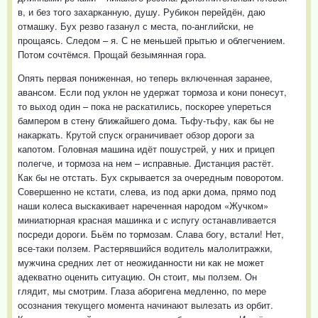
в, и без того захарканную, душу. Рубикон перейдён, даю
отмашку. Бух резво газанул с места, по-английски, не
прощаясь. Следом – я. С не меньшей прытью и облегчением.
Потом сочтёмся. Прощай безымянная гора.
Опять первая пониженная, но теперь включенная заранее,
авансом. Если под уклон не удержат тормоза и кони понесут,
то выход один – пока не раскатились, поскорее упереться
бампером в стену ближайшего дома. Тьфу-тьфу, как бы не
накаркать. Крутой спуск ограничивает обзор дороги за
капотом. Головная машина идёт пошустрей, у них и прицеп
полегче, и тормоза на нем – исправные. Дистанция растёт.
Как бы не отстать. Бух скрывается за очередным поворотом.
Совершенно не кстати, слева, из под арки дома, прямо под
наши колеса выскакивает нареченная народом «Жучком»
миниатюрная красная машинка и с испугу останавливается
посреди дороги. Бьём по тормозам. Слава богу, встали! Нет,
все-таки ползем. Растерявшийся водитель малолитражки,
мужчина средних лет от неожиданности ни как не может
адекватно оценить ситуацию. Он стоит, мы ползем. Он
глядит, мы смотрим. Глаза аборигена медленно, по мере
осознания текущего момента начинают вылезать из орбит.