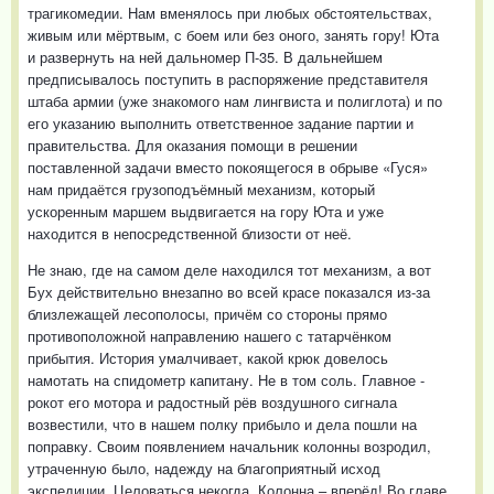
трагикомедии. Нам вменялось при любых обстоятельствах,
живым или мёртвым, с боем или без оного, занять гору! Юта
и развернуть на ней дальномер П-35. В дальнейшем
предписывалось поступить в распоряжение представителя
штаба армии (уже знакомого нам лингвиста и полиглота) и по
его указанию выполнить ответственное задание партии и
правительства. Для оказания помощи в решении
поставленной задачи вместо покоящегося в обрыве «Гуся»
нам придаётся грузоподъёмный механизм, который
ускоренным маршем выдвигается на гору Юта и уже
находится в непосредственной близости от неё.
Не знаю, где на самом деле находился тот механизм, а вот
Бух действительно внезапно во всей красе показался из-за
близлежащей лесополосы, причём со стороны прямо
противоположной направлению нашего с татарчёнком
прибытия. История умалчивает, какой крюк довелось
намотать на спидометр капитану. Не в том соль. Главное -
рокот его мотора и радостный рёв воздушного сигнала
возвестили, что в нашем полку прибыло и дела пошли на
поправку. Своим появлением начальник колонны возродил,
утраченную было, надежду на благоприятный исход
экспедиции. Целоваться некогда. Колонна – вперёд! Во главе