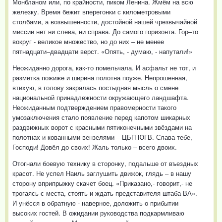
Монбланом или, по крайности, пиком Ленина. Жмём на всю
железку. Время бежит вперегонки с километровыми
столбами, а возвышенности, достойной нашей чрезвычайной
миссии нет ни слева, ни справа. До самого горизонта. Гор–то
вокруг - великое множество, но до них – не менее
пятнадцати–двадцати верст. «Опять, - думаю, - напутали!»
Неожиданно дорога, как-то помельчала. И асфальт не тот, и
разметка пожиже и ширина полотна поуже. Непрошенная,
втихую, в голову закралась постыдная мысль о смене
национальной принадлежности окружающего ландшафта.
Неожиданным подтверждением правомерности такого
умозаключения стало появление перед капотом шикарных
раздвижных ворот с красными пятиконечными звёздами на
полотнах и кованными вензелями – ЦБП ЮГВ. Слава тебе,
Господи! Довёл до своих! Жаль только – всего двоих.
Отогнали боевую технику в сторонку, подальше от въездных
красот. Не успел Наиль заглушить движок, глядь – в нашу
сторону вприпрыжку скачет боец. «Приказано,- говорит,- не
трогаясь с места, стоять и ждать представителя штаба ВА».
И унёсся в обратную - наверное, доложить о прибытии
высоких гостей. В ожидании руководства подкармливаю