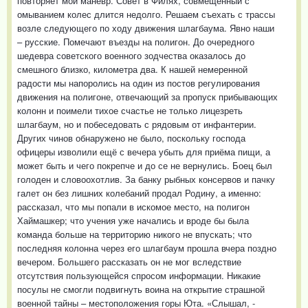
повторяет мой манёвр. Совет в Филях, совмещённый с
омыванием колес длится недолго. Решаем съехать с трассы
возле следующего по ходу движения шлагбаума. Явно наши
– русские. Помечают въезды на полигон. До очередного
шедевра советского военного зодчества оказалось до
смешного близко, километра два. К нашей немеренной
радости мы напоролись на один из постов регулирования
движения на полигоне, отвечающий за пропуск прибывающих
колонн и поимели тихое счастье не только лицезреть
шлагбаум, но и побеседовать с рядовым от инфантерии.
Других чинов обнаружено не было, поскольку господа
офицеры изволили ещё с вечера убыть для приёма пищи, а
может быть и чего покрепче и до се не вернулись. Боец был
голоден и словоохотлив. За банку рыбных консервов и пачку
галет он без лишних колебаний продал Родину, а именно:
рассказал, что мы попали в искомое место, на полигон
Хаймашкер; что учения уже начались и вроде бы была
команда больше на территорию никого не впускать; что
последняя колонна через его шлагбаум прошла вчера поздно
вечером. Большего рассказать он не мог вследствие
отсутствия пользующейся спросом информации. Никакие
посулы не смогли подвигнуть воина на открытие страшной
военной тайны – местоположения горы Юта. «Слышал, -