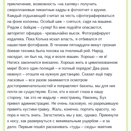
приключение, возможность «на халяву» получить
сверхплановые пикантные кадры в фотоотчет о круизе.
Каждый отдыхающий считал за честь сфотографироваться
на фоне колонны. Особый шик – сняться, сидя на машине.
Рядом с бойцом – супер! Ко мне подойти опасаются,
авторитет офицера - чрезвычайно высок. Фотографируют
издалека. Пока Колька искал власть, я отбивался от
нашествия фотофанов. В течении пятнадцати минут грозная
боевая техника была похожа на пчелиный рой. Народ
наседал, он был на, под и возле машин. Хорошо – не в!
Натиск закончился внезапно. Хорошо жить в цивилизованном
мире! Всего один полицай – и полный порядок! Два раза
квакнул – отошли на нужную дистанцию. Сказал ещё пару
ласковых – все разом занимаются осмотром
достопримечательностей и поправляют бахилы, мы для них
почти не существуем. Если, кто и косит глаза в нашу
сторону, так это не мадьяр – иностранец. Наконец, Бух
привел администрацию. Не очень ласковую, но разрешившую
примять кустики-травку. Жаль, конечно, портить красоту, но
пора и честь знать. Загостились мы у вас, однако. Прикинули
к носу, как развернуться с минимальным ущербом – и за
дело. Первым пошёл раскачивать «туды – сюды» маятник