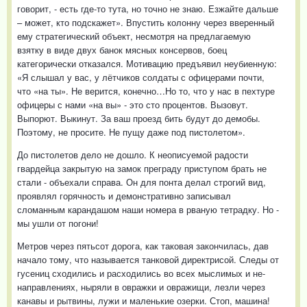
говорит, - есть где-то тута, но точно не знаю. Езжайте дальше
– может, кто подскажет». Впустить колонну через вверенный
ему стратегический объект, несмотря на предлагаемую
взятку в виде двух банок мясных консервов, боец
категорически отказался. Мотивацию предъявил неубиенную:
«Я слышал у вас, у лётчиков солдаты с офицерами почти,
что «на ты». Не верится, конечно…Но то, что у нас в пехтуре
офицеры с нами «на вы» - это сто процентов. Вызовут.
Выпорют. Выкинут. За ваш проезд бить будут до демобы.
Поэтому, не просите. Не пущу даже под пистолетом».
До пистолетов дело не дошло. К неописуемой радости
гвардейца закрытую на замок преграду приступом брать не
стали - объехали справа. Он для понта делал строгий вид,
проявлял горячность и демонстративно записывал
сломанным карандашом наши номера в рваную тетрадку. Но -
мы ушли от погони!
Метров через пятьсот дорога, как таковая закончилась, дав
начало тому, что называется танковой директрисой. Следы от
гусениц сходились и расходились во всех мыслимых и не-
направлениях, ныряли в овражки и овражищи, лезли через
канавы и рытвины, лужи и маленькие озерки. Стоп, машина!