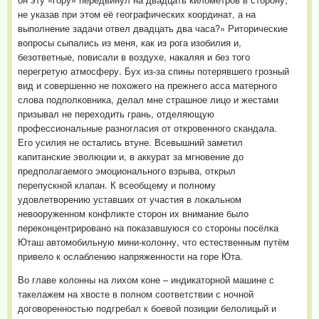
не указав при этом её географических координат, а на
выполнение задачи отвел двадцать два часа?» Риторические
вопросы сыпались из меня, как из рога изобилия и,
безответные, повисали в воздухе, накаляя и без того
перегретую атмосферу. Бух из-за спины потерявшего грозный
вид и совершенно не похожего на прежнего асса матерного
слова подполковника, делал мне страшное лицо и жестами
призывал не переходить грань, отделяющую
профессиональные разногласия от откровенного скандала.
Его усилия не остались втуне. Всевышний заметил
капитанские эволюции и, в аккурат за мгновение до
предполагаемого эмоционального взрыва, открыл
перепускной клапан. К всеобщему и полному
удовлетворению уставших от участия в локальном
невооруженном конфликте сторон их внимание было
переконцентрировано на показавшуюся со стороны посёлка
Юташ автомобильную мини-колонну, что естественным путём
привело к ослаблению напряженности на горе Юта.
Во главе колонны на лихом коне – индикаторной машине с
такелажем на хвосте в полном соответствии с ночной
договоренностью подгребал к боевой позиции белолицый и