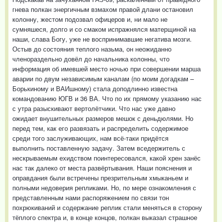
гнева полкан энергичным взмахом правой длани остановил
колонну, жестом подозвал офицеров и, ни мало не
сумняшеся, долго и со смаком испражнялся матерщиной на
наши, слава Богу, уже не воспринимавшие негатива мозги.
Остыв до состояния теплого назьма, он неожиданно
членораздельно довёл до начальника колонны, что
информация об имевшей место ночью при совершении марша
аварии по двум независимым каналам (по моим догадкам –
Борькиному и ВАИшному) стала доподлинно известна
командованию ЮГВ и 36 ВА. Что по их прямому указанию нас
с утра разыскивают вертолётчики. Что нас уже давно
ожидает внушительных размеров мешок с деньдюлями. Но
перед тем, как его развязать и распределить содержимое
среди того заслуживающих, нам всё-таки придётся
выполнить поставленную задачу. Затем вседержитель с
нескрываемым ехидством поинтересовался, какой хрен занёс
нас так далеко от места развёртывания. Наши пояснения и
оправдания были встречены презрительным хмыканьем и
полными недоверия репликами. Но, по мере ознакомления с
представленным нами распоряжением по связи тон
похрюкиваний и содержание реплик стали меняться в сторону
тёплого спектра и, в конце концов, полкан выказал страшное