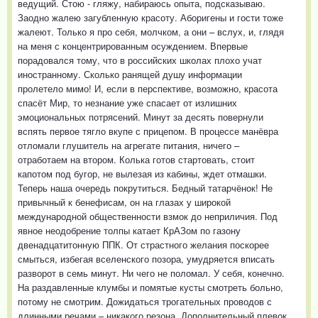
ведущий. Стою - гляжу, набираюсь опыта, подсказываю.
Заодно жалею загубленную красоту. Аборигены и гости тоже
жалеют. Только я про себя, молчком, а они – вслух, и, глядя
на меня с концентрированным осуждением. Впервые
порадовался тому, что в российских школах плохо учат
иностранному. Сколько ранящей душу информации
пролетело мимо! И, если в перспективе, возможно, красота
спасёт Мир, то незнание уже спасает от излишних
эмоциональных потрясений. Минут за десять повернули
вспять первое тягло вкупе с прицепом. В процессе манёвра
отломали глушитель на агрегате питания, ничего –
отработаем на втором. Колька готов стартовать, стоит
капотом под бугор, не вылезая из кабины, ждет отмашки.
Теперь наша очередь покрутиться. Бедный татарчёнок! Не
привычный к бенефисам, он на глазах у широкой
международной общественности взмок до неприличия. Под
явное неодобрение толпы катает КрАЗом по газону
двенадцатитонную ППК. От страстного желания поскорее
смыться, избегая вселенского позора, умудряется вписать
разворот в семь минут. Ни чего не поломал. У себя, конечно.
На раздавленные клумбы и помятые кусты смотреть больно,
потому не смотрим. Дожидаться трогательных проводов с
длинными речами – никакого резона. Дополнительный плевок