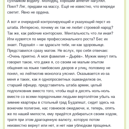
сухпайком водилу. Молодец, хороший аппетит нагулял.
Поел? Ляг, придави на массу. Ещё не известно, что впереди
светит. Явно не ордена.
А вот и очередной контролирующий и указующий перст из
штаба. Интересно, почему их так не любит строевой народ?
Так же, как рабочие конторских. Ментальность что ли иная?
Или курвятся по мере профессионального роста? Бес их
знает. Подошёл – ни здрасьте тебе, ни как здоровьице.
Представился сразу матом. Не вслух, про себя отвечаю:
«Очень приятно. А моя фамилия – Дырёв». Мужик минут пять
говорил такое, что даже я, со своим не малым опытом
общения на языке тамбовских дворов и улиц, половину не
понял, но лейтмотив монолога уяснил. Оказывается из-за
меня и таких, как я однопросветных ошманделков он,
старший офицер, представитель штаба армии, целый
подполковник вместо того, чтобы ещё в десять ноль-ноль
вместе со всеми порядочными людьми вертолётом убыть на
зимние квартиры в стольный град Будапешт, сидит здесь на
вонючем полигоне, нас говнюков ожидаючи, и, теперь, опять
же по нашей милости, ему придётся добираться своим ходом,
тратя при этом драгоценную валюту, которую потом
неизвестно вернут или нет, и нет нам ублюдкам прощенья.