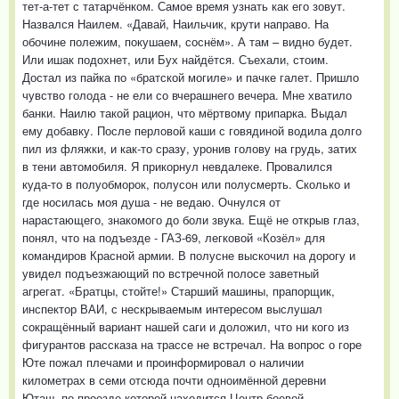
тет-а-тет с татарчёнком. Самое время узнать как его зовут.
Назвался Наилем. «Давай, Наильчик, крути направо. На
обочине полежим, покушаем, соснём». А там – видно будет.
Или ишак подохнет, или Бух найдётся. Съехали, стоим.
Достал из пайка по «братской могиле» и пачке галет. Пришло
чувство голода - не ели со вчерашнего вечера. Мне хватило
банки. Наилю такой рацион, что мёртвому припарка. Выдал
ему добавку. После перловой каши с говядиной водила долго
пил из фляжки, и как-то сразу, уронив голову на грудь, затих
в тени автомобиля. Я прикорнул невдалеке. Провалился
куда-то в полуобморок, полусон или полусмерть. Сколько и
где носилась моя душа - не ведаю. Очнулся от
нарастающего, знакомого до боли звука. Ещё не открыв глаз,
понял, что на подъезде - ГАЗ-69, легковой «Козёл» для
командиров Красной армии. В полусне выскочил на дорогу и
увидел подъезжающий по встречной полосе заветный
агрегат. «Братцы, стойте!» Старший машины, прапорщик,
инспектор ВАИ, с нескрываемым интересом выслушал
сокращённый вариант нашей саги и доложил, что ни кого из
фигурантов рассказа на трассе не встречал. На вопрос о горе
Юте пожал плечами и проинформировал о наличии
километрах в семи отсюда почти одноимённой деревни
Юташ, по проезде которой находится Центр боевой