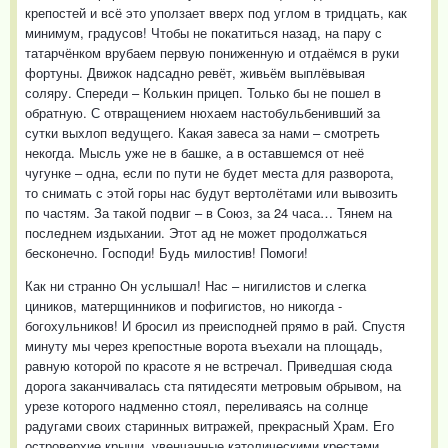
крепостей и всё это уползает вверх под углом в тридцать, как
минимум, градусов! Чтобы не покатиться назад, на пару с
татарчёнком врубаем первую пониженную и отдаёмся в руки
фортуны. Движок надсадно ревёт, живьём выплёвывая
соляру. Спереди – Колькин прицеп. Только бы не пошел в
обратную. С отвращением нюхаем настобульбенивший за
сутки выхлоп ведущего. Какая завеса за нами – смотреть
некогда. Мысль уже не в башке, а в оставшемся от неё
чугунке – одна, если по пути не будет места для разворота,
то снимать с этой горы нас будут вертолётами или вывозить
по частям. За такой подвиг – в Союз, за 24 часа… Тянем на
последнем издыхании. Этот ад не может продолжаться
бесконечно. Господи! Будь милостив! Помоги!
Как ни странно Он услышал! Нас – нигилистов и слегка
циников, матерщинников и пофигистов, но никогда -
богохульников! И бросил из преисподней прямо в рай. Спустя
минуту мы через крепостные ворота въехали на площадь,
равную которой по красоте я не встречал. Приведшая сюда
дорога заканчивалась ста пятидесяти метровым обрывом, на
урезе которого надменно стоял, переливаясь на солнце
радугами своих старинных витражей, прекрасный Храм. Его
островерхие крыши, увенчанные католическими крестами,