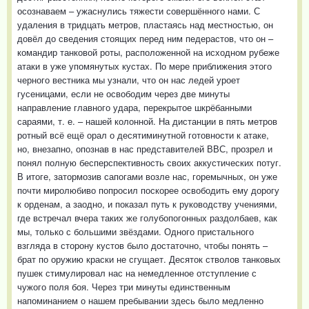
осознаваем – ужаснулись тяжести совершённого нами. С
удаления в тридцать метров, пластаясь над местностью, он
довёл до сведения стоящих перед ним педерастов, что он –
командир танковой роты, расположенной на исходном рубеже
атаки в уже упомянутых кустах. По мере приближения этого
черного вестника мы узнали, что он нас ледей уроет
гусеницами, если не освободим через две минуты
направление главного удара, перекрытое шкрёбанными
сараями, т. е. – нашей колонной. На дистанции в пять метров
ротный всё ещё орал о десятиминутной готовности к атаке,
но, внезапно, опознав в нас представителей ВВС, прозрел и
понял полную бесперспективность своих аккустических потуг.
В итоге, затормозив сапогами возле нас, горемычных, он уже
почти миролюбиво попросил поскорее освободить ему дорогу
к орденам, а заодно, и показал путь к руководству учениями,
где встречал вчера таких же голубопогонных раздолбаев, как
мы, только с большими звёздами. Одного пристального
взгляда в сторону кустов было достаточно, чтобы понять –
брат по оружию краски не сгущает. Десяток стволов танковых
пушек стимулировал нас на немедленное отступление с
чужого поля боя. Через три минуты единственным
напоминанием о нашем пребывании здесь было медленно