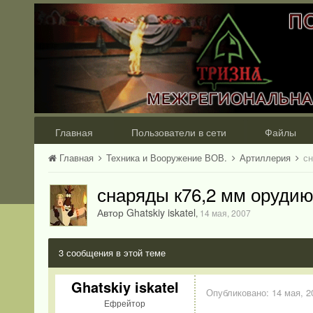
Главная
Пользователи в сети
Файлы
Главная
Техника и Вооружение ВОВ.
Артиллерия
сн
снаряды к76,2 мм орудию..
Автор Ghatskiy iskatel
,
14 мая, 2007
3 сообщения в этой теме
Ghatskiy iskatel
Опубликовано:
14 мая, 2
Ефрейтор