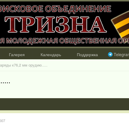
Галерея
Календарь
Поддержка
Telegra
аряды к76,2 мм орудию.....
...
007