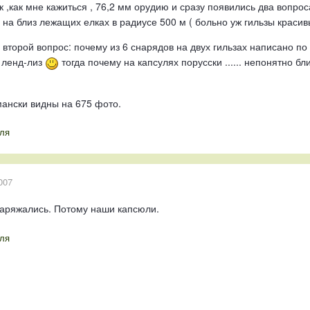
к ,как мне кажиться , 76,2 мм орудию и сразу появились два вопрос
е на близ лежащих елках в радиусе 500 м ( больно уж гильзы краси
 второй вопрос: почему из 6 снарядов на двух гильзах написано по 
 ленд-лиз
тогда почему на капсулях порусски ...... непонятно б
мански видны на 675 фото.
ля
007
наряжались. Потому наши капсюли.
ля