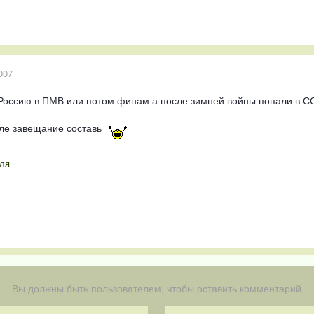
007
в Россию в ПМВ или потом финам а после зимней войны попали в 
але завещание составь
ля
Вы должны быть пользователем, чтобы оставить комментарий