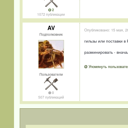
2
1072 публикации
AV
Опубликовано:
15 мая, 2
Подполковник
гильзы или поставки 
разминировать - внач
Упомянуть пользовате
Пользователи
0
507 публикаций