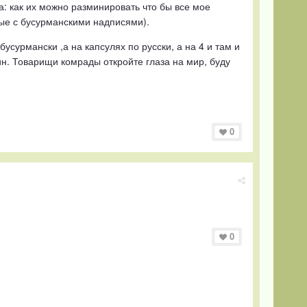
а: как их можно разминировать что бы все мое
вые с бусурманскими надписями).
бусурмански ,а на капсулях по русски, а на 4 и там и
лин. Товарищи комрады откройте глаза на мир, буду
0
0