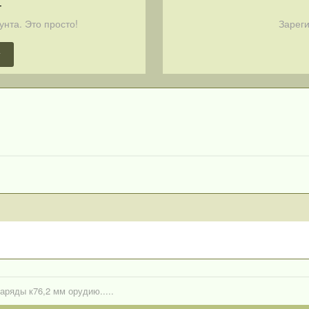
т
унта. Это просто!
Зареги
т
аряды к76,2 мм орудию.....