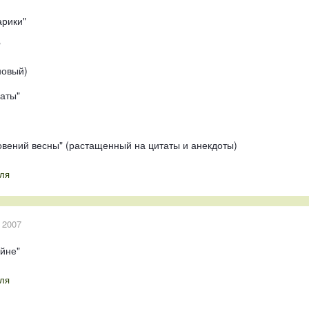
арики"
"
новый)
аты"
новений весны" (растащенный на цитаты и анекдоты)
ля
 2007
ойне"
ля