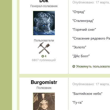
Dok
Опубликовано:
17 марта,
Генерал-полковник
"Отряд"
"Сталинград"
"Горячий снег"
"Спасение рядового Р
Пользователи
"Золото"
"ДАс Боот"
4
6807 публикаций
Упомянуть пользовате
Burgomistr
Опубликовано:
17 марта,
Полковник
"Балтийское небо"
"Гу-га"