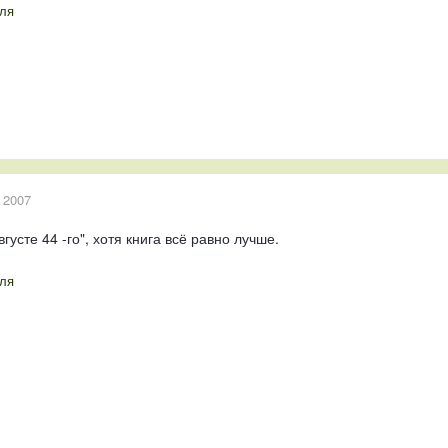
ля
 2007
густе 44 -го", хотя книга всё равно лучше.
ля