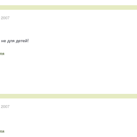
 2007
о не для детей!
ля
 2007
ля