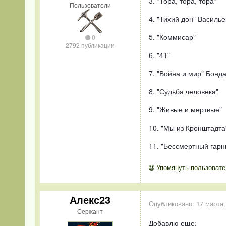
3. "Тора, тора, тора"
Пользователи
4. "Тихий дон" Василье
5. "Коммисар"
0
2792 публикации
6. "41"
7. "Война и мир" Бонд
8. "Судьба человека"
9. "Живые и мертвые"
10. "Мы из Кронштадта
11. "Бессмертный гарн
Упомянуть пользовате
Алекс23
Опубликовано:
17 марта,
Сержант
Добавлю еще: