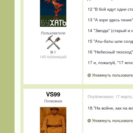
12 "В бой идут одни ст
13 "А зори здесь тихие
14 "Звезда" (старый и 
Пользователи
15 "Аты-баты шли солд
16 "Небесный тихоход"
0
145 публикаций
17 и, пожалуй, "17 мг
Упомянуть пользовате
VS99
Опубликовано:
17 марта,
Полковник
18."На войне, как на в
Упомянуть пользовате