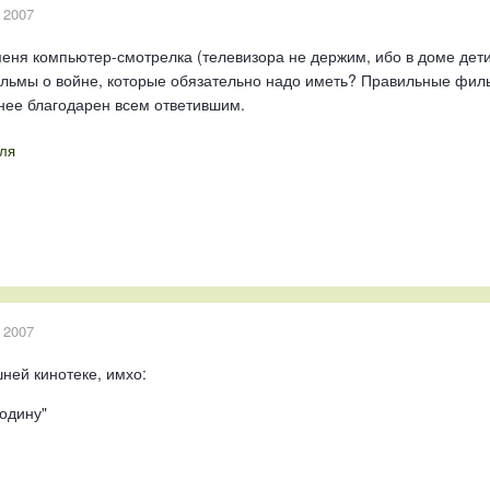
 2007
меня компьютер-смотрелка (телевизора не держим, ибо в доме дети),
льмы о войне, которые обязательно надо иметь? Правильные филь
нее благодарен всем ответившим.
ля
 2007
ней кинотеке, имхо:
родину"