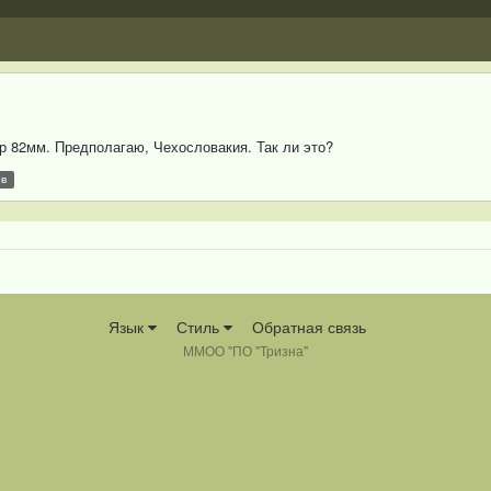
бр 82мм. Предполагаю, Чехословакия. Так ли это?
ов
Язык
Стиль
Обратная связь
ММОО "ПО "Тризна"