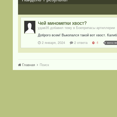
Чей минометки хвост?
удав35 добавил тему в
Боеприпасы артиллерии
Доброго всем! Выкопался такой вот хвост. Кали
2 января, 2024
2 ответа
-1
мина в
Главная
Поиск