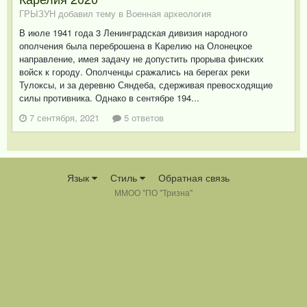
ГРЫЗУН добавил тему в
Военная археология
В июле 1941 года 3 Ленинградская дивизия народного
ополчения была переброшена в Карелию на Олонецкое
направление, имея задачу не допустить прорыва финских
войск к городу. Ополченцы сражались на берегах реки
Тулоксы, и за деревню Сяндеба, сдерживая превосходящие
силы противника. Однако в сентябре 194...
7 сентября, 2021
5 ответов
Язык
Стиль
Обратная связь
ММОО "ПО "Тризна"