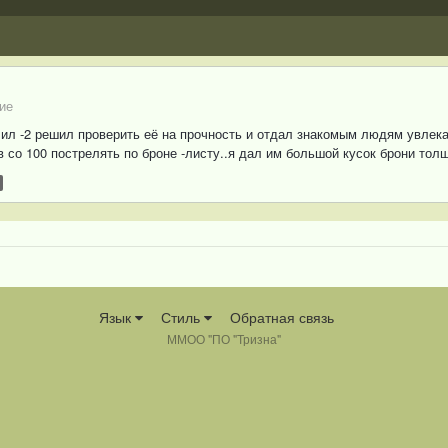
ие
т ил -2 решил проверить её на прочность и отдал знакомым людям увле
со 100 пострелять по броне -листу..я дал им большой кусок брони толщ
Язык
Стиль
Обратная связь
ММОО "ПО "Тризна"