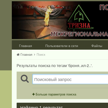
Главная
Пользователи в сети
Файлы
Главная
Поиск
Результаты поиска по тегам 'броня..ил-2..'.
Больше параметров поиска
Найдено 1 результат