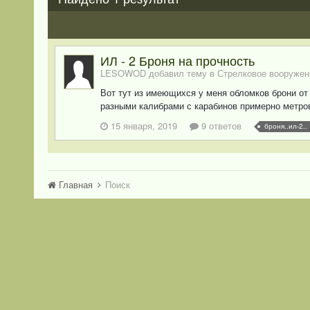
ИЛ - 2 Броня на прочность
LESOWOD добавил тему в
Стрелковое вооружен
Вот тут из имеющихся у меня обломков брони о
разными калибрами с карабинов примерно метров 
15 января, 2019
9 ответов
броня..ил-2..
Главная
Поиск