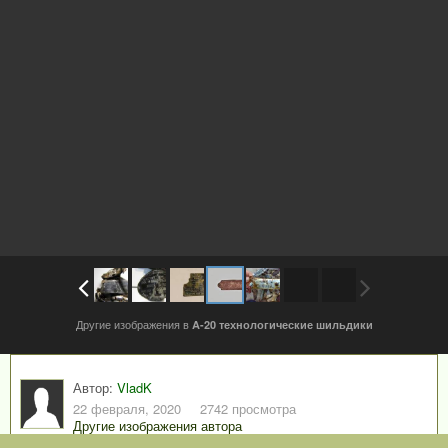
Другие изображения в
A-20 технологические шильдики
Автор:
VladK
22 февраля, 2020
2742 просмотра
Другие изображения автора