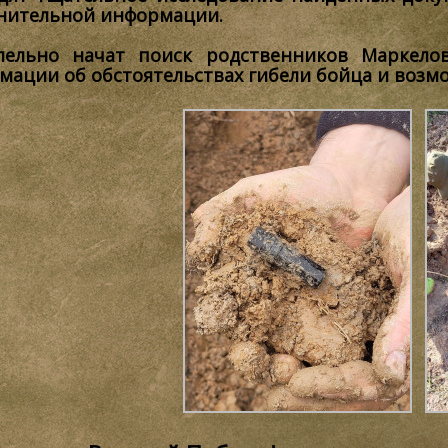
нительной информации.
лельно начат поиск родственников Маркело
мации об обстоятельствах гибели бойца и возм