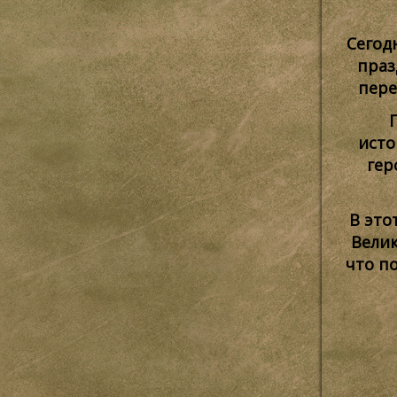
Сегод
праз
пере
исто
гер
В это
Велик
что п