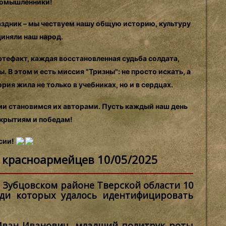
иномышленники!
аздник – мы чествуем нашу общую историю, культуру
диняли наш народ.
тефакт, каждая восстановленная судьба солдата,
 В этом и есть миссия "Тризны": не просто искать, а
ия жила не только в учебниках, но и в сердцах.
ми становимся их авторами. Пусть каждый наш день
ткрытиям и победам!
сии!
 красноармейцев 10/05/2025
 Зубцовском районе Тверской области 10
еди которых удалось идентифицировать
 Иван Иванович, младший политрук роты