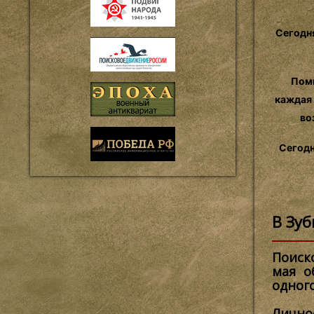
Сегодня
Помн
каждая 
во
Сегодн
В Зу
Поиск
мая о
одног
Лично