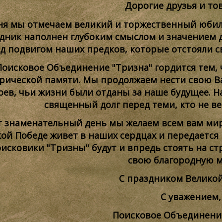
Дорогие друзья и то
ня мы отмечаем великий и торжественный юбиле
дник наполнен глубоким смыслом и значением д
д подвигом наших предков, которые отстояли с
Поисковое Объединение "Тризна" гордится тем, 
рической памяти. Мы продолжаем нести свою Ва
оев, чьи жизни были отданы за наше будущее. Н
священный долг перед теми, кто не ве
т знаменательный день мы желаем всем вам мира
ой Победе живет в наших сердцах и передается
оисковики "Тризны" будут и впредь стоять на с
свою благородную 
С праздником Великой
С уважением,
Поисковое Объединени