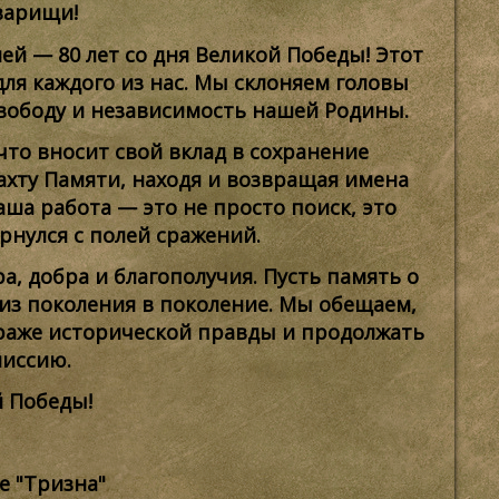
варищи!
й — 80 лет со дня Великой Победы! Этот
ля каждого из нас. Мы склоняем головы
вободу и независимость нашей Родины.
что вносит свой вклад в сохранение
хту Памяти, находя и возвращая имена
аша работа — это не просто поиск, это
рнулся с полей сражений.
, добра и благополучия. Пусть память о
 из поколения в поколение. Мы обещаем,
траже исторической правды и продолжать
миссию.
 Победы!
е "Тризна"