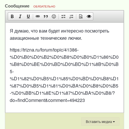
Сообщение
ОБЯЗАТЕЛЬНО
Я думаю, что вам будет интересно посмотреть
авиационные технические лючки.
https://trizna.ru/forum/topic/41386-
%D0%B0%D0%B2%D0%B8%D0%B0%D1%86%D0
%B8%D0%BE%D0%BD%D0%BD%D1%8B%D0%B
5-
%D1%82%D0%B5%D1%85%D0%BD%D0%B8%D1
%87%D0%B5%D1%81%D0%BA%D0%B8%D0%B5
-%D0%BB%D1%8E%D1%87%D0%BA%D0%B8/?
do=findComment&comment=494223
Вставить медиа