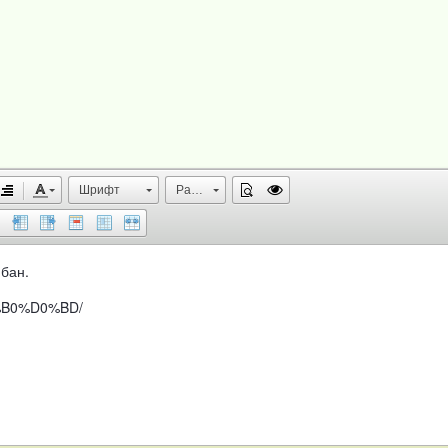
Шрифт
Размер
бан.
D0%B0%D0%BD/