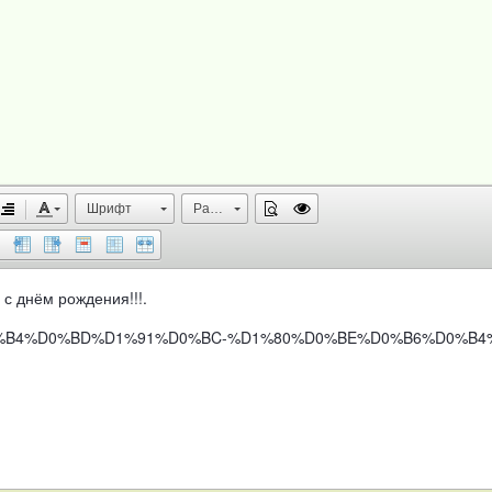
Шрифт
Размер
 с днём рождения!!!.
-%D1%81-%D0%B4%D0%BD%D1%91%D0%BC-%D1%80%D0%BE%D0%B6%D