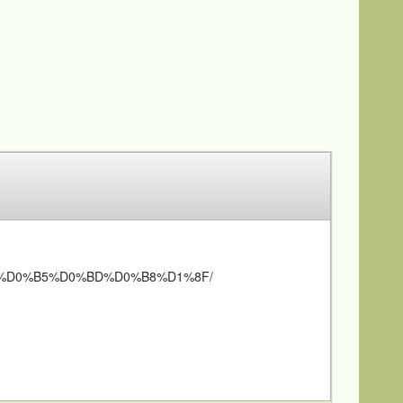
0%B4%D0%B5%D0%BD%D0%B8%D1%8F/