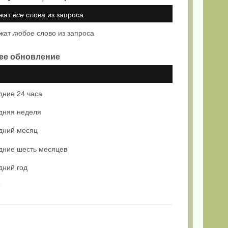
жат
все
слова из запроса
жат
любое
слово из запроса
ее обновление
дние 24 часа
дняя неделя
дний месяц
дние шесть месяцев
дний год
е