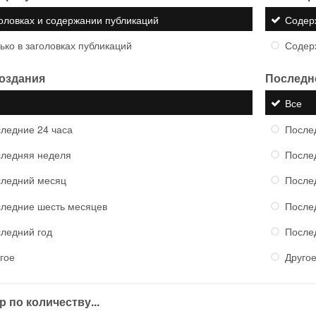
оловках и содержании публикаций
Содер
ько в заголовках публикаций
Содер
создания
Последн
е
Все
ледние 24 часа
После
ледняя неделя
После
ледний месяц
После
ледние шесть месяцев
После
ледний год
После
гое
Друго
 по количеству...