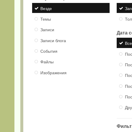
Везде
Заг
Темы
Тол
Записи
Дата 
Записи блога
Вс
События
Пос
Файлы
Пос
Изображения
Пос
Пос
Пос
Дру
Фильтр