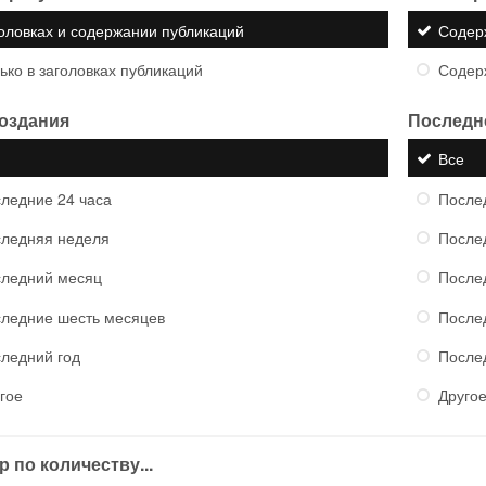
оловках и содержании публикаций
Содер
ько в заголовках публикаций
Содер
создания
Последн
е
Все
ледние 24 часа
После
ледняя неделя
После
ледний месяц
После
ледние шесть месяцев
После
ледний год
После
гое
Друго
 по количеству...