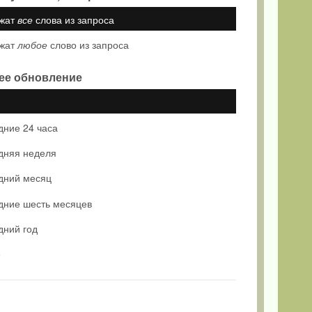
жат
все
слова из запроса
жат
любое
слово из запроса
ее обновление
дние 24 часа
дняя неделя
дний месяц
дние шесть месяцев
дний год
е