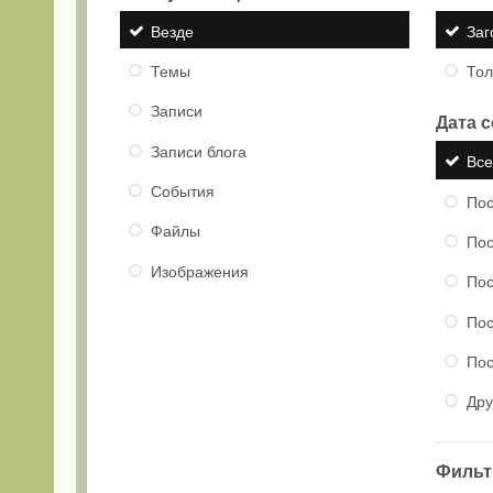
Везде
Заг
Темы
Тол
Записи
Дата 
Записи блога
Вс
События
Пос
Файлы
Пос
Изображения
Пос
Пос
Пос
Дру
Фильтр