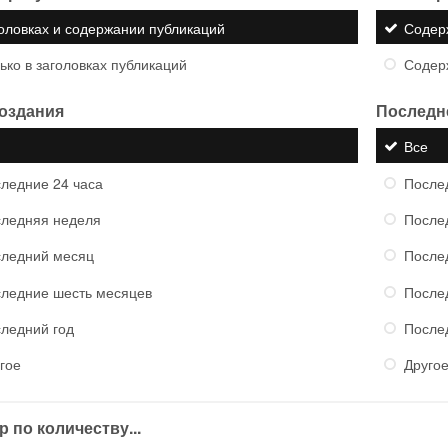
оловках и содержании публикаций
Содер
ько в заголовках публикаций
Содер
создания
Последн
е
Все
ледние 24 часа
После
ледняя неделя
После
ледний месяц
После
ледние шесть месяцев
После
ледний год
После
гое
Друго
 по количеству...