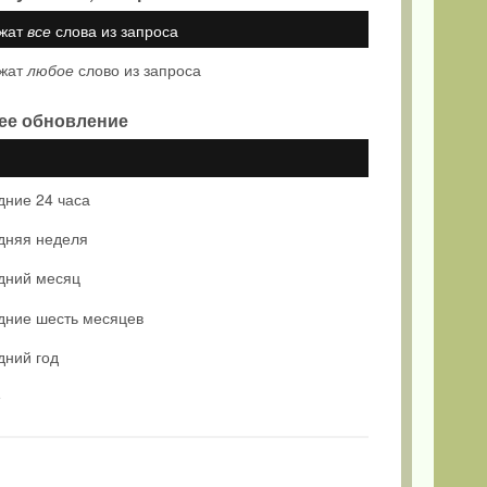
жат
все
слова из запроса
жат
любое
слово из запроса
ее обновление
дние 24 часа
дняя неделя
дний месяц
дние шесть месяцев
дний год
е