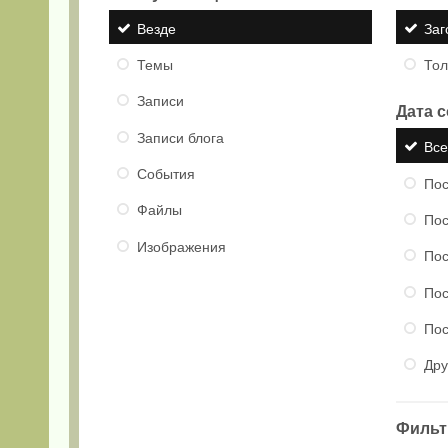
Везде
Заг
Темы
Тол
Записи
Дата 
Записи блога
Вс
События
Пос
Файлы
Пос
Изображения
Пос
Пос
Пос
Дру
Фильтр