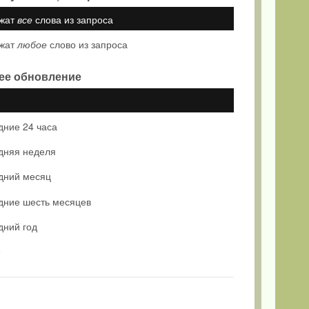
жат
все
слова из запроса
жат
любое
слово из запроса
ее обновление
дние 24 часа
дняя неделя
дний месяц
дние шесть месяцев
дний год
е