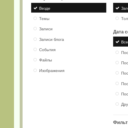
Везде
Заг
Темы
Тол
Записи
Дата 
Записи блога
Вс
События
Пос
Файлы
Пос
Изображения
Пос
Пос
Пос
Дру
Фильтр