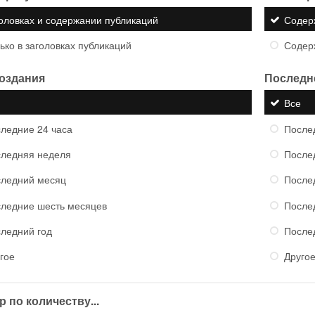
оловках и содержании публикаций
Содер
ько в заголовках публикаций
Содер
создания
Последн
е
Все
ледние 24 часа
После
ледняя неделя
После
ледний месяц
После
ледние шесть месяцев
После
ледний год
После
гое
Друго
 по количеству...