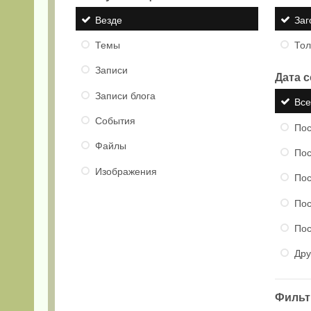
Везде
Заг
Темы
Тол
Записи
Дата 
Записи блога
Вс
События
Пос
Файлы
Пос
Изображения
Пос
Пос
Пос
Дру
Фильтр