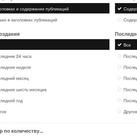
оловках и содержании публикаций
Содер
ько в заголовках публикаций
Содер
создания
Последн
е
Все
ледние 24 часа
После
ледняя неделя
После
ледний месяц
После
ледние шесть месяцев
После
ледний год
После
гое
Друго
 по количеству...