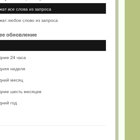
жат
все
слова из запроса
жат
любое
слово из запроса
ее обновление
дние 24 часа
дняя неделя
дний месяц
дние шесть месяцев
дний год
е