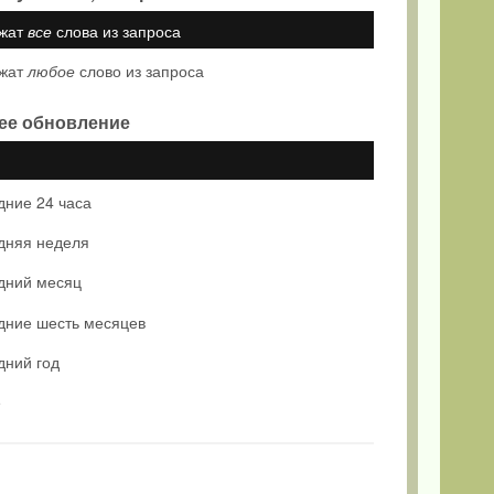
жат
все
слова из запроса
жат
любое
слово из запроса
ее обновление
дние 24 часа
дняя неделя
дний месяц
дние шесть месяцев
дний год
е