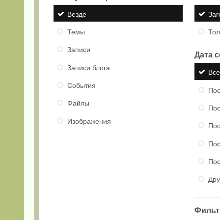
Везде
Заг
Темы
Тол
Записи
Дата 
Записи блога
Вс
События
Пос
Файлы
Пос
Изображения
Пос
Пос
Пос
Дру
Фильтр