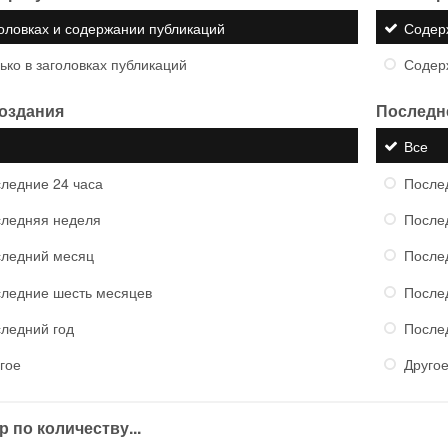
оловках и содержании публикаций
Содер
ько в заголовках публикаций
Содер
создания
Последн
е
Все
ледние 24 часа
После
ледняя неделя
После
ледний месяц
После
ледние шесть месяцев
После
ледний год
После
гое
Друго
 по количеству...