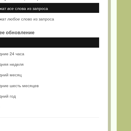
жат
все
слова из запроса
жат
любое
слово из запроса
ее обновление
дние 24 часа
дняя неделя
дний месяц
дние шесть месяцев
дний год
е