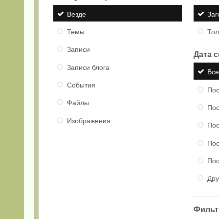
Везде
Заг
Темы
Тол
Записи
Дата 
Записи блога
Вс
События
Пос
Файлы
Пос
Изображения
Пос
Пос
Пос
Дру
Фильтр