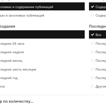
оловках и содержании публикаций
Содер
ько в заголовках публикаций
Содер
создания
Последн
е
Все
ледние 24 часа
После
ледняя неделя
После
ледний месяц
После
ледние шесть месяцев
После
ледний год
После
гое
Друго
 по количеству...