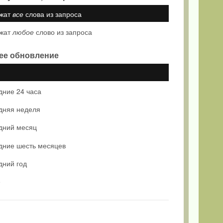
жат
все
слова из запроса
жат
любое
слово из запроса
ее обновление
дние 24 часа
дняя неделя
дний месяц
дние шесть месяцев
дний год
е