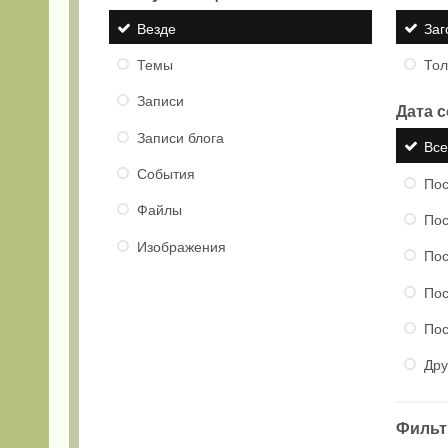
Везде
Заг
Темы
Тол
Записи
Дата 
Записи блога
Вс
События
Пос
Файлы
Пос
Изображения
Пос
Пос
Пос
Дру
Фильтр