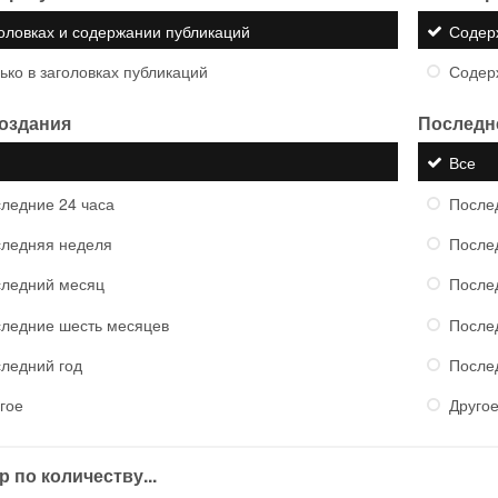
оловках и содержании публикаций
Содер
ько в заголовках публикаций
Содер
создания
Последн
е
Все
ледние 24 часа
После
ледняя неделя
После
ледний месяц
После
ледние шесть месяцев
После
ледний год
После
гое
Друго
 по количеству...