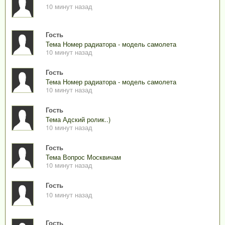
10 минут назад
Гость
Тема Номер радиатора - модель самолета
10 минут назад
Гость
Тема Номер радиатора - модель самолета
10 минут назад
Гость
Тема Адский ролик..)
10 минут назад
Гость
Тема Вопрос Москвичам
10 минут назад
Гость
10 минут назад
Гость