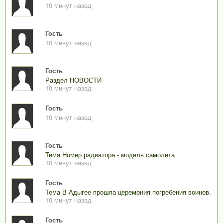
10 минут назад
Гость
10 минут назад
Гость
Раздел НОВОСТИ
10 минут назад
Гость
10 минут назад
Гость
Тема Номер радиатора - модель самолета
10 минут назад
Гость
Тема В Адыгее прошла церемония погребения воинов.
10 минут назад
Гость