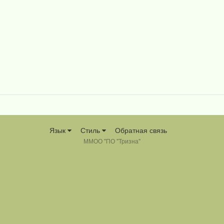
Язык
Стиль
Обратная связь
ММОО "ПО "Тризна"