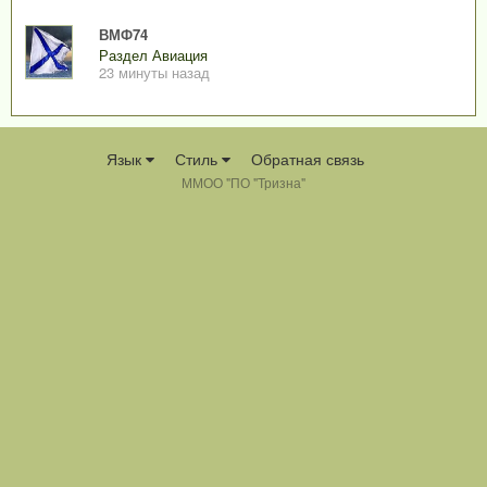
ВМФ74
Раздел Авиация
23 минуты назад
Язык
Стиль
Обратная связь
ММОО "ПО "Тризна"