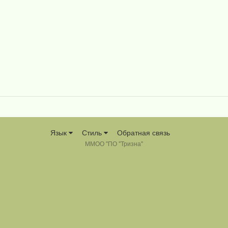
Язык
Стиль
Обратная связь
ММОО "ПО "Тризна"