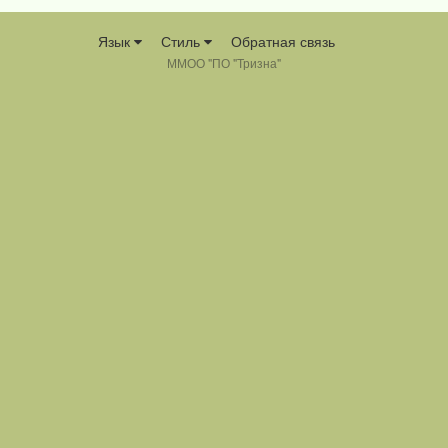
Язык
Стиль
Обратная связь
ММОО "ПО "Тризна"