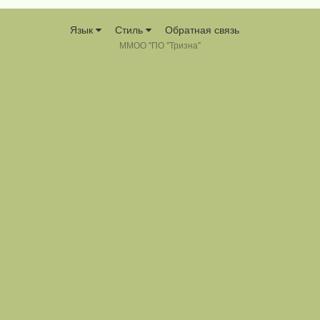
Язык
Стиль
Обратная связь
ММОО "ПО "Тризна"