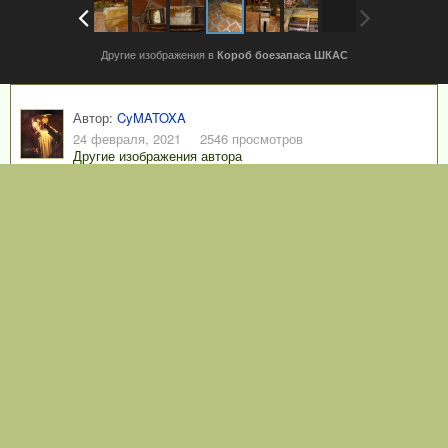
Другие изображения в
Короб боезапаса ШКАС
Автор:
CyMATOXA
24 февраля, 2021
2546 просмотров
Другие изображения автора
Автор: Юрий Пашолок
АВТОРСКОЕ ПРАВО
Автор: Юрий Пашолок
0
Подписчики
1