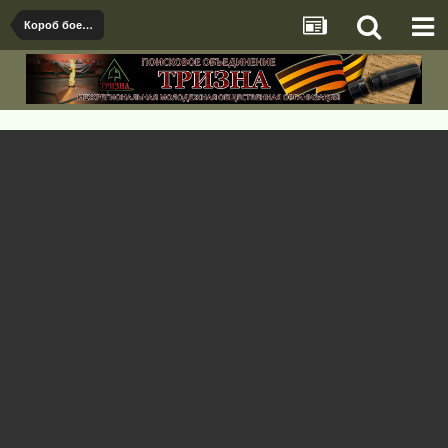
Короб боезапаса ШКАС