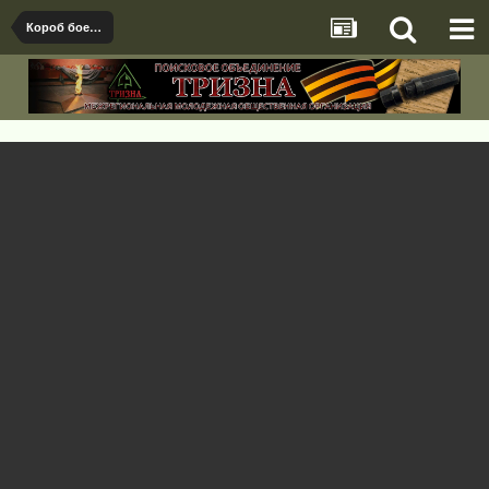
Короб боезапаса ШКАС