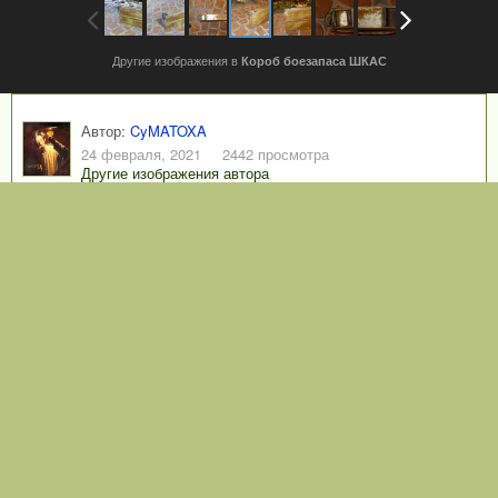
Другие изображения в
Короб боезапаса ШКАС
Автор:
CyMATOXA
24 февраля, 2021
2442 просмотра
Другие изображения автора
Автор: Юрий Пашолок
АВТОРСКОЕ ПРАВО
Автор: Юрий Пашолок
0
Подписчики
1