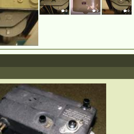
0
0
0