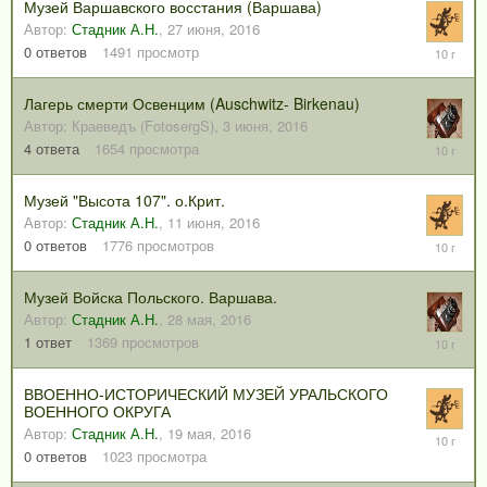
Музей Варшавского восстания (Варшава)
Автор:
Стадник А.Н.
,
27 июня, 2016
27
0
ответов
1491
просмотр
июня,
2016
Лагерь смерти Освенцим (Auschwitz- Birkenau)
Автор:
Краеведъ (FotosergS)
,
3 июня, 2016
13
4
ответа
1654
просмотра
июня,
2016
Музей "Высота 107". о.Крит.
Автор:
Стадник А.Н.
,
11 июня, 2016
11
0
ответов
1776
просмотров
июня,
2016
Музей Войска Польского. Варшава.
Автор:
Стадник А.Н.
,
28 мая, 2016
1
1
ответ
1369
просмотров
июня,
2016
ВВОЕННО-ИСТОРИЧЕСКИЙ МУЗЕЙ УРАЛЬСКОГО
ВОЕННОГО ОКРУГА
Автор:
Стадник А.Н.
,
19 мая, 2016
19
мая,
0
ответов
1023
просмотра
2016