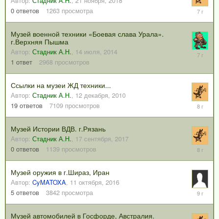
Автор:
Стадник А.Н.
,
21 ноября, 2018
21
0
ответов
1263
просмотра
ноября,
2018
Музей военной техники «Боевая слава Урала».
г.Верхняя Пышма
Автор:
Стадник А.Н.
,
14 июля, 2014
23
октября,
1
ответ
2968
просмотров
2018
Ссылки на музеи ЖД техники...
Автор:
Стадник А.Н.
,
12 декабря, 2010
25
19
ответов
7109
просмотров
декабря,
2017
Музей Истории ВДВ. г.Рязань
Автор:
Стадник А.Н.
,
17 сентября, 2017
17
0
ответов
1139
просмотров
сентября
2017
Музей оружия в г.Шираз, Иран
Автор:
CyMATOXA
,
11 октября, 2016
15
5
ответов
3842
просмотра
января,
2017
Музей автомобилей в Госфорде, Австралия.