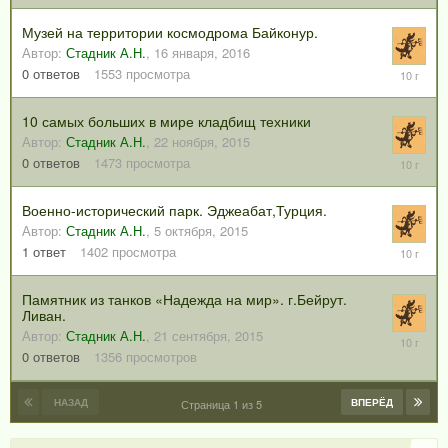
2016
Музей на территории космодрома Байконур.
Автор:
Стадник А.Н.
,
16 января, 2016
16
0
ответов
1553
просмотра
января,
2016
10 самых больших в мире кладбищ техники
Автор:
Стадник А.Н.
,
22 ноября, 2015
22
0
ответов
1473
просмотра
ноября,
2015
Военно-исторический парк. Эджеабат,Турция.
Автор:
Стадник А.Н.
,
5 октября, 2015
5
1
ответ
1402
просмотра
октября,
2015
Памятник из танков «Надежда на мир». г.Бейрут.
Ливан.
Автор:
Стадник А.Н.
,
21 сентября, 2015
21
сентября
0
ответов
1356
просмотров
2015
НАЗАД
ВПЕРЁД
Страница 1 из 5