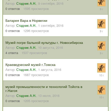
Автор:
Стадник А.Н.
,
9 сентября, 2016
9
0
ответов
1595
просмотров
сентября
2016
Батарея Вара в Норвегии
Автор:
Стадник А.Н.
,
1 сентября, 2016
1
0
ответов
1296
просмотров
сентября
2016
Музей погре бальной культуры г. Новосибирска
Автор:
Стадник А.Н.
,
10 августа, 2016
23
4
ответа
1537
просмотров
августа,
2016
Краеведческий музей г.Томска
Автор:
Стадник А.Н.
,
1 августа, 2016
1
0
ответов
1687
просмотров
августа,
2016
музей промышленности и технологий Тойота в
г.Нагоя
Автор:
Стадник А.Н.
,
13 июля, 2016
13
июля,
0
ответов
1205
просмотров
2016