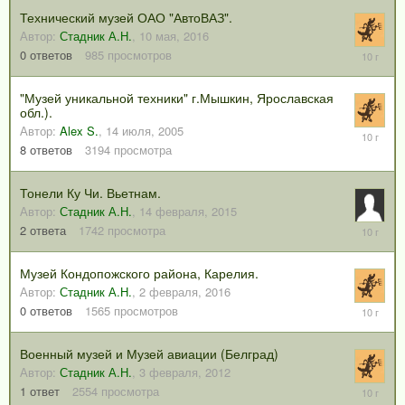
Технический музей ОАО "АвтоВАЗ".
Автор:
Стадник А.Н.
,
10 мая, 2016
10
0
ответов
985
просмотров
мая,
2016
"Музей уникальной техники" г.Мышкин, Ярославская
обл.).
Автор:
Alex S.
,
14 июля, 2005
22
апреля,
8
ответов
3194
просмотра
2016
Тонели Ку Чи. Вьетнам.
Автор:
Стадник А.Н.
,
14 февраля, 2015
5
2
ответа
1742
просмотра
марта,
2016
Музей Кондопожского района, Карелия.
Автор:
Стадник А.Н.
,
2 февраля, 2016
2
0
ответов
1565
просмотров
февраля
2016
Военный музей и Музей авиации (Белград)
Автор:
Стадник А.Н.
,
3 февраля, 2012
21
1
ответ
2554
просмотра
января,