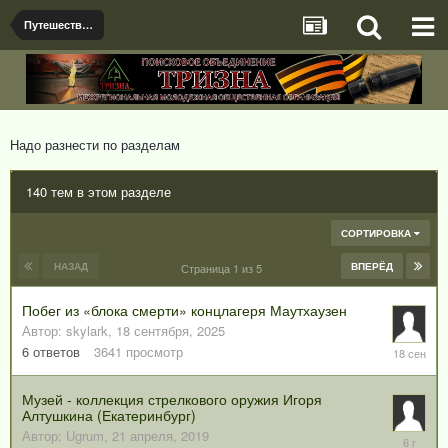
Путешествия и экскурсии. Интересные места
Надо разнести по разделам
140 тем в этом разделе
СОРТИРОВКА
НАЗАД
ВПЕРЁД
Страница 1 из 5
Побег из «блока смерти» концлагеря Маутхаузен
Автор:
skylark
,
18 сентября, 2025
18
6
ответов
3641
просмотр
сентября
2025
Музей - коллекция стрелкового оружия Игоря
Алтушкина (Екатеринбург)
Автор:
Ugrum
,
21 апреля, 2019
19