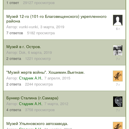
мая,
1
ответ
29127
просмотров
2020
Музей 12-го (101-го Благовещенского) укрепленного
района
Автор:
vunki-vunki
,
3 марта, 2019
18
октября,
7
ответов
5182
просмотра
2019
Музей в г. Остров.
Автор:
Dok
,
6 марта, 2019
6
2
ответа
1221
просмотр
марта,
2019
"Музей жертв войны". Хошимин.Вьетнам.
Автор:
Стадник А.Н.
,
7 апреля, 2015
17
2
ответа
2244
просмотра
января,
2019
Бункер Сталина (г.Самара)
Автор:
Стадник А.Н.
,
7 марта, 2012
12
4
ответа
3758
просмотров
января,
2019
Музей Ульяновского автозавода.