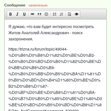
Сообщение
ОБЯЗАТЕЛЬНО
Я думаю, что вам будет интересно посмотреть
Житов Анатолий Александрович - поиск
захоронения.
https://trizna.ru/forum/topic/49044-
%D0%B6%D0%B8%D1%82%D0%BE%D0%B2-
%D0%B0%D0%BD%D0%B0%D1%82%D0%BE%D
0%BB%D0%B8%D0%B9-
%D0%B0%D0%BB%D0%B5%D0%BA%D1%81%D
0%B0%D0%BD%D0%B4%D1%80%D0%BE%D0%
B2%D0%B8%D1%87-
%D0%BF%D0%BE%D0%B8%D1%81%D0%BA-
%D0%B7%D0%B0%D1%85%D0%BE%D1%80%D0
%BE%D0%BD%D0%B5%D0%BD%D0%B8%D1%8
F/?do=findComment&comment=529289