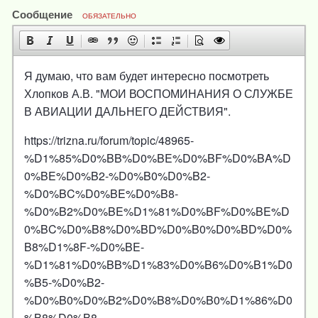
Сообщение
ОБЯЗАТЕЛЬНО
Я думаю, что вам будет интересно посмотреть
Хлопков А.В. "МОИ ВОСПОМИНАНИЯ О СЛУЖБЕ
В АВИАЦИИ ДАЛЬНЕГО ДЕЙСТВИЯ".
https://trizna.ru/forum/topic/48965-
%D1%85%D0%BB%D0%BE%D0%BF%D0%BA%D
0%BE%D0%B2-%D0%B0%D0%B2-
%D0%BC%D0%BE%D0%B8-
%D0%B2%D0%BE%D1%81%D0%BF%D0%BE%D
0%BC%D0%B8%D0%BD%D0%B0%D0%BD%D0%
B8%D1%8F-%D0%BE-
%D1%81%D0%BB%D1%83%D0%B6%D0%B1%D0
%B5-%D0%B2-
%D0%B0%D0%B2%D0%B8%D0%B0%D1%86%D0
%B8%D0%B8-