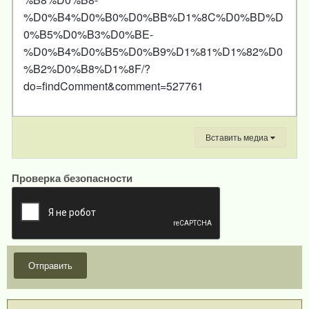
%D0%B4%D0%B0%D0%BB%D1%8C%D0%BD%D
0%B5%D0%B3%D0%BE-
%D0%B4%D0%B5%D0%B9%D1%81%D1%82%D0
%B2%D0%B8%D1%8F/?
do=findComment&comment=527761
Вставить медиа
Проверка безопасности
Отправить