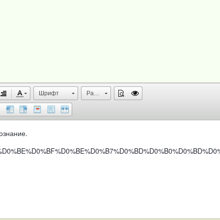
Шрифт
Размер
ознание.
D%D0%B0-%D0%BE%D0%BF%D0%BE%D0%B7%D0%BD%D0%B0%D0%BD%D0%