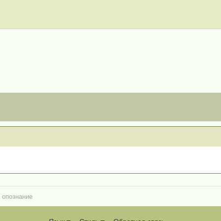
 опознание
Язык
Стиль
Обратная связь