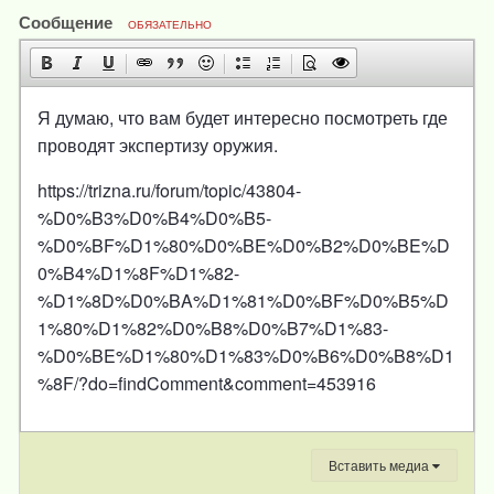
Сообщение
ОБЯЗАТЕЛЬНО
Я думаю, что вам будет интересно посмотреть где
проводят экспертизу оружия.
https://trizna.ru/forum/topic/43804-
%D0%B3%D0%B4%D0%B5-
%D0%BF%D1%80%D0%BE%D0%B2%D0%BE%D
0%B4%D1%8F%D1%82-
%D1%8D%D0%BA%D1%81%D0%BF%D0%B5%D
1%80%D1%82%D0%B8%D0%B7%D1%83-
%D0%BE%D1%80%D1%83%D0%B6%D0%B8%D1
%8F/?do=findComment&comment=453916
Вставить медиа