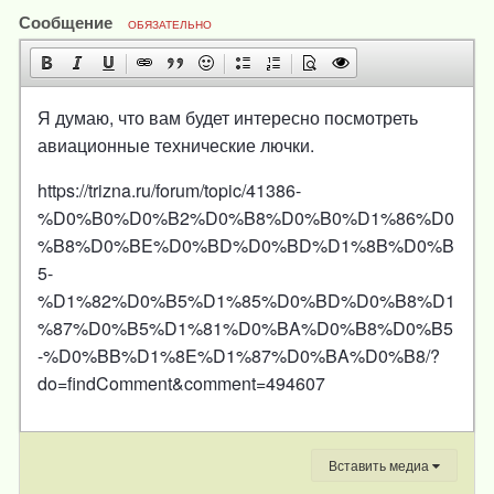
Сообщение
ОБЯЗАТЕЛЬНО
Я думаю, что вам будет интересно посмотреть
авиационные технические лючки.
https://trizna.ru/forum/topic/41386-
%D0%B0%D0%B2%D0%B8%D0%B0%D1%86%D0
%B8%D0%BE%D0%BD%D0%BD%D1%8B%D0%B
5-
%D1%82%D0%B5%D1%85%D0%BD%D0%B8%D1
%87%D0%B5%D1%81%D0%BA%D0%B8%D0%B5
-%D0%BB%D1%8E%D1%87%D0%BA%D0%B8/?
do=findComment&comment=494607
Вставить медиа