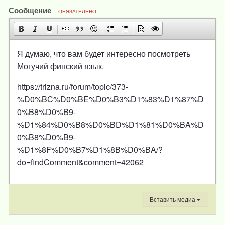
Сообщение
ОБЯЗАТЕЛЬНО
Я думаю, что вам будет интересно посмотреть
Могучий финский язык.
https://trizna.ru/forum/topic/373-
%D0%BC%D0%BE%D0%B3%D1%83%D1%87%D
0%B8%D0%B9-
%D1%84%D0%B8%D0%BD%D1%81%D0%BA%D
0%B8%D0%B9-
%D1%8F%D0%B7%D1%8B%D0%BA/?
do=findComment&comment=42062
Вставить медиа