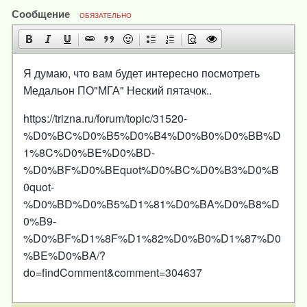
Сообщение
ОБЯЗАТЕЛЬНО
Я думаю, что вам будет интересно посмотреть
Медальон ПО"МГА" Неский пятачок..
https://trizna.ru/forum/topic/31520-
%D0%BC%D0%B5%D0%B4%D0%B0%D0%BB%D
1%8C%D0%BE%D0%BD-
%D0%BF%D0%BEquot%D0%BC%D0%B3%D0%B
0quot-
%D0%BD%D0%B5%D1%81%D0%BA%D0%B8%D
0%B9-
%D0%BF%D1%8F%D1%82%D0%B0%D1%87%D0
%BE%D0%BA/?
do=findComment&comment=304637