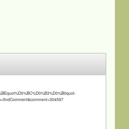
0%BEquot%D0%BC%D0%B3%D0%B0quot-
ndComment&comment=304597