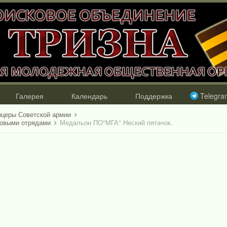
Галерея
Календарь
Поддержка
Telegra
ицеры Советской армии
ковыми отрядами
Медальон ПО"МГА" Неский пятачок.