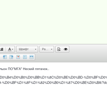
Шрифт
Размер
льон ПО"МГА" Неский пятачок..
C%D0%B5%D0%B4%D0%B0%D0%BB%D1%8C%D0%BE%D0%BD-%D0%BF%D
D0%BF%D1%8F%D1%82%D0%B0%D1%87%D0%BE%D0%BA/?do=fi