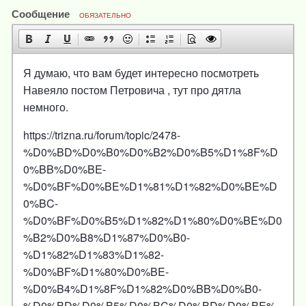
Сообщение
ОБЯЗАТЕЛЬНО
Я думаю, что вам будет интересно посмотреть
Навеяло постом Петровича , тут про дятла
немного.
https://trizna.ru/forum/topic/2478-
%D0%BD%D0%B0%D0%B2%D0%B5%D1%8F%D
0%BB%D0%BE-
%D0%BF%D0%BE%D1%81%D1%82%D0%BE%D
0%BC-
%D0%BF%D0%B5%D1%82%D1%80%D0%BE%D0
%B2%D0%B8%D1%87%D0%B0-
%D1%82%D1%83%D1%82-
%D0%BF%D1%80%D0%BE-
%D0%B4%D1%8F%D1%82%D0%BB%D0%B0-
%D0%BD%D0%B5%D0%BC%D0%BD%D0%BE%