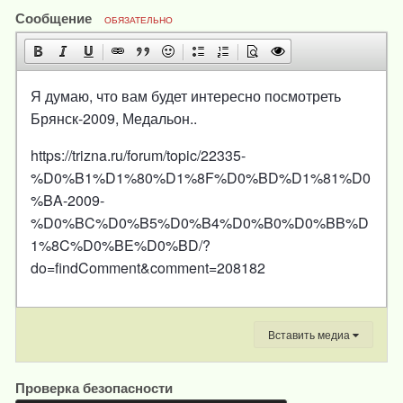
Сообщение
ОБЯЗАТЕЛЬНО
Я думаю, что вам будет интересно посмотреть
Брянск-2009, Медальон..
https://trizna.ru/forum/topic/22335-
%D0%B1%D1%80%D1%8F%D0%BD%D1%81%D0
%BA-2009-
%D0%BC%D0%B5%D0%B4%D0%B0%D0%BB%D
1%8C%D0%BE%D0%BD/?
do=findComment&comment=208182
Вставить медиа
Проверка безопасности