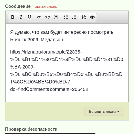
Сообщение
ОБЯЗАТЕЛЬНО
Я думаю, что вам будет интересно посмотреть
Брянск-2009, Медальон..
https://trizna.ru/forum/topic/22335-
%D0%B1%D1%80%D1%8F%D0%BD%D1%81%D0
%BA-2009-
%D0%BC%D0%B5%D0%B4%D0%B0%D0%BB%D
1%8C%D0%BE%D0%BD/?
do=findComment&comment=205452
Вставить медиа
Проверка безопасности