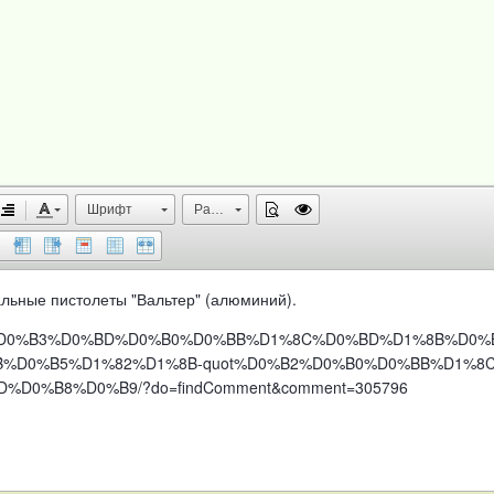
Шрифт
Размер
альные пистолеты "Вальтер" (алюминий).
1%D0%B8%D0%B3%D0%BD%D0%B0%D0%BB%D1%8C%D0%BD%D1%8B%D0%
%D0%B5%D1%82%D1%8B-quot%D0%B2%D0%B0%D0%BB%D1%8C%
0%B8%D0%B9/?do=findComment&comment=305796