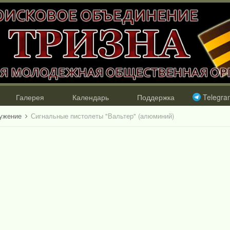
Галерея
Календарь
Поддержка
Telegra
ружение
Сигнальные пистолеты "Вальтер" (алюминий)