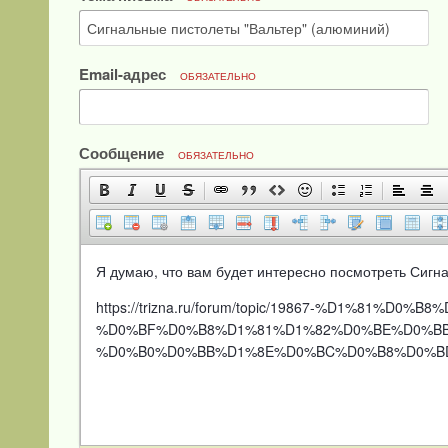
Email-адрес
ОБЯЗАТЕЛЬНО
Сообщение
ОБЯЗАТЕЛЬНО
Я думаю, что вам будет интересно посмотреть Сигн
https://trizna.ru/forum/topic/19867-%D1%8
%D0%BF%D0%B8%D1%81%D1%82%D0%BE%D0%BB
%D0%B0%D0%BB%D1%8E%D0%BC%D0%B8%D0%BD%D