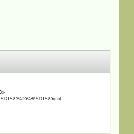
B5-
D1%82%D0%B5%D1%80quot-