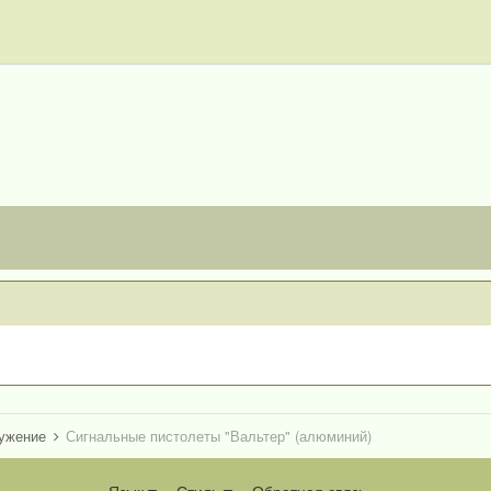
ружение
Сигнальные пистолеты "Вальтер" (алюминий)
Язык
Стиль
Обратная связь